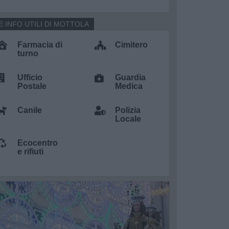
E INFO UTILI DI MOTTOLA
Farmacia di
Cimitero
turno
Ufficio
Guardia
Postale
Medica
Canile
Polizia
Locale
Ecocentro
e rifiuti