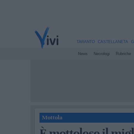
TARANTO
CASTELLANETA
G
News
Necrologi
Rubriche
Mottola
È mottolese il mig