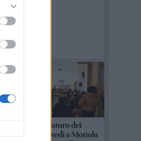
OTTOLA
anità, lavoro e futuro dei
ervizi locali: giovedì a Mottola