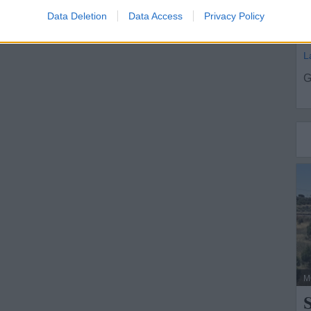
i
Data Deletion
Data Access
Privacy Policy
L
G
M
S