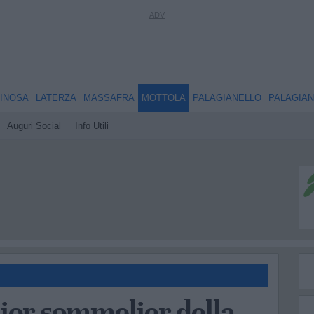
INOSA
LATERZA
MASSAFRA
MOTTOLA
PALAGIANELLO
PALAGIA
Auguri Social
Info Utili
lior sommelier della