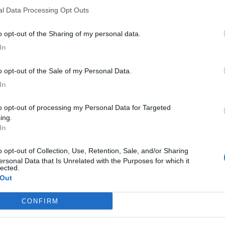
co e volta a determinare il livello di conoscenza dei
nal Data Processing Opt Outs
 di corretto abbinamento coi piatti.
ei saloni di masseria “Il melograno”, a Monopoli: Vito
to opt-out of the Sharing of my personal data.
vviamente, Giuseppe Caragnano, membro della
In
osto sui colleghi per la capacità di comunicazione dei
to opt-out of the Sale of my Personal Data.
e tecniche di servizio.
In
ne
e della tua città direttamente sul tuo smartphone.
ing.
In
ersonal Data that Is Unrelated with the Purposes for which it
lected.
 Out
M
S
CONFIRM
s