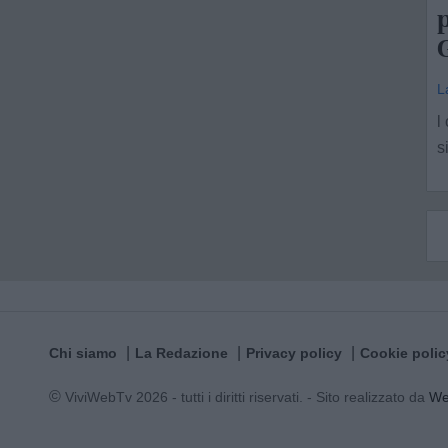
p
G
L
l
s
Chi siamo
La Redazione
Privacy policy
Cookie polic
© ViviWebTv 2026 - tutti i diritti riservati. - Sito realizzato da
W