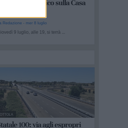
l dibattito pubblico sulla Casa
di Comunità
a Redazione - mer 8 luglio
iovedì 9 luglio, alle 19, si terrà ...
OTTOLA
tatale 100: via agli espropri