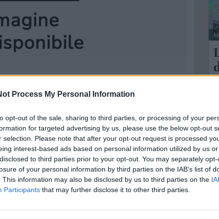
M
d
i è aggiudicato la corona di miglior sommelier
ot Process My Personal Information
finale del concorso dedicato, è stata proprio
L
anno bandisce un premio per assegnare il titolo
M
to opt-out of the sale, sharing to third parties, or processing of your per
 nel mondo.
formation for targeted advertising by us, please use the below opt-out s
s
r selection. Please note that after your opt-out request is processed y
quest’anno, è andato al mottolese Caragnano, vecchia
eing interest-based ads based on personal information utilized by us or
 appena due settimane fa, si è messo al collo
disclosed to third parties prior to your opt-out. You may separately opt-
 Troia, vitigno simbolo delle murge.
losure of your personal information by third parties on the IAB’s list of
. This information may also be disclosed by us to third parties on the
IA
 nel finale, è partita nel primo pomeriggio di
Participants
that may further disclose it to other third parties.
la conoscenza dei vini e territori enologici di Puglia,
a la regione. Dopo la teoria, ecco la pratica: una