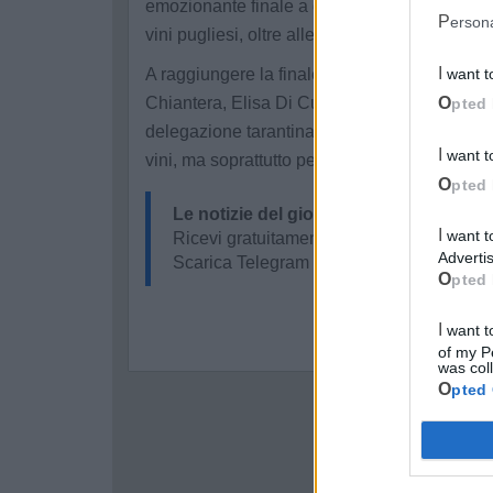
emozionante finale a quattro, aperta al pubbli
Perso
vini pugliesi, oltre alle tecniche di servizio e
A raggiungere la finale, che ha avuto luogo n
I want 
Chiantera, Elisa Di Cuonzo, Mino Tarì e, o
Opted 
delegazione tarantina, che alla fine si è imp
I want 
vini, ma soprattutto per la grande abilità nell
Opted 
Le notizie del giorno sul tuo smartpho
I want to opt-out of processing my Personal Data for Targeted
Ricevi gratuitamente ogni giorno le notizi
Advertis
Scarica Telegram e
clicca qui
Opted 
I want to opt-out of Collection, Use, Retention, Sale, and/or Sharing
of my P
was col
Opted