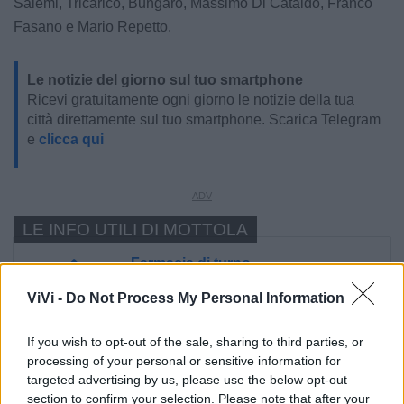
Salemi, Tricarico, Bungaro, Massimo Di Cataldo, Franco
Fasano e Mario Repetto.
Le notizie del giorno sul tuo smartphone
Ricevi gratuitamente ogni giorno le notizie della tua
città direttamente sul tuo smartphone. Scarica Telegram
e
clicca qui
LE INFO UTILI DI MOTTOLA
Farmacia di turno
ViVi -
Do Not Process My Personal Information
Cimitero
If you wish to opt-out of the sale, sharing to third parties, or
processing of your personal or sensitive information for
Ufficio Postale
targeted advertising by us, please use the below opt-out
section to confirm your selection. Please note that after your