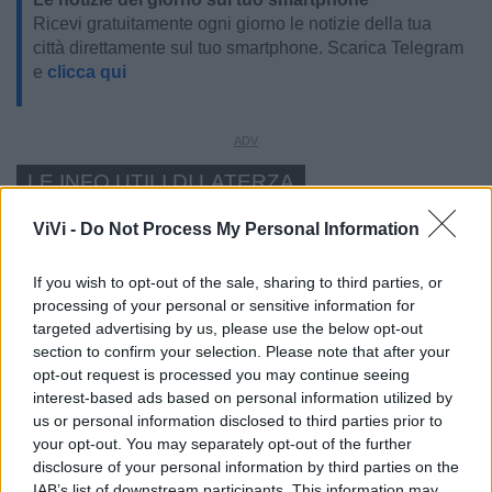
Ricevi gratuitamente ogni giorno le notizie della tua
città direttamente sul tuo smartphone. Scarica Telegram
e
clicca qui
LE INFO UTILI DI LATERZA
Farmacia di turno
ViVi -
Do Not Process My Personal Information
If you wish to opt-out of the sale, sharing to third parties, or
Cimitero
processing of your personal or sensitive information for
targeted advertising by us, please use the below opt-out
Ufficio Postale
section to confirm your selection. Please note that after your
opt-out request is processed you may continue seeing
interest-based ads based on personal information utilized by
Guardia Medica
us or personal information disclosed to third parties prior to
your opt-out. You may separately opt-out of the further
disclosure of your personal information by third parties on the
Canile
IAB’s list of downstream participants. This information may