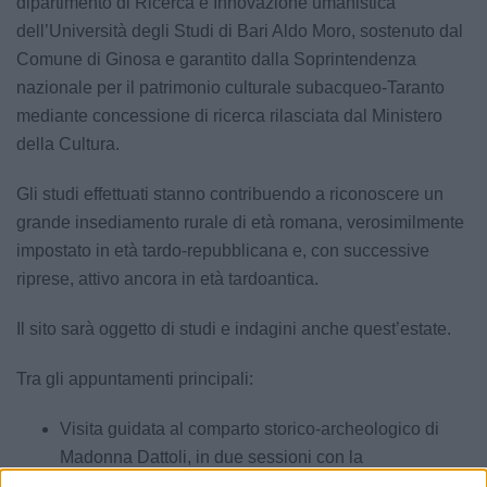
dipartimento di Ricerca e Innovazione umanistica
dell’Università degli Studi di Bari Aldo Moro, sostenuto dal
Comune di Ginosa e garantito dalla Soprintendenza
nazionale per il patrimonio culturale subacqueo-Taranto
mediante concessione di ricerca rilasciata dal Ministero
della Cultura.
Gli studi effettuati stanno contribuendo a riconoscere un
grande insediamento rurale di età romana, verosimilmente
impostato in età tardo-repubblicana e, con successive
riprese, attivo ancora in età tardoantica.
Il sito sarà oggetto di studi e indagini anche quest’estate.
Tra gli appuntamenti principali:
Visita guidata al comparto storico-archeologico di
Madonna Dattoli, in due sessioni con la
partecipazione di esperti di Università italiane e