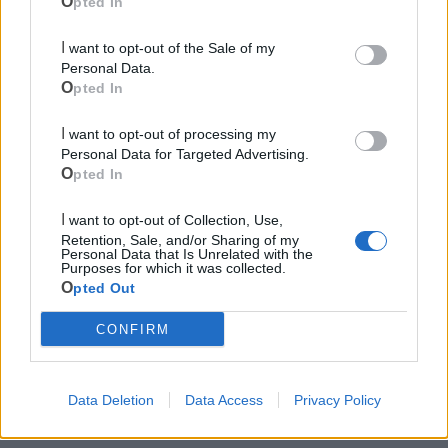
Opted In
e archeologici.
I want to opt-out of the Sale of my
Personal Data.
Le notizie del giorno sul tuo smartphone
Opted In
Ricevi gratuitamente ogni giorno le notizie della tua
città direttamente sul tuo smartphone. Scarica Telegram
I want to opt-out of processing my
e
clicca qui
Personal Data for Targeted Advertising.
Opted In
I want to opt-out of Collection, Use,
Retention, Sale, and/or Sharing of my
Personal Data that Is Unrelated with the
Purposes for which it was collected.
Opted Out
CONFIRM
Data Deletion
Data Access
Privacy Policy