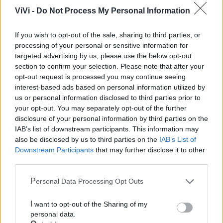
ViVi -
Do Not Process My Personal Information
internazionali.
If you wish to opt-out of the sale, sharing to third parties, or
Presentazione del volume "Archeologia dei paesaggi
processing of your personal or sensitive information for
a Ginosa: tes(t)i a confronto", a cura di Silvio
targeted advertising by us, please use the below opt-out
Fioriello;
section to confirm your selection. Please note that after your
opt-out request is processed you may continue seeing
Conferenze e tavole rotonde su biodiversità,
interest-based ads based on personal information utilized by
ecosistemi, archeologia pubblica e il restauro del
us or personal information disclosed to third parties prior to
your opt-out. You may separately opt-out of the further
castello di Ginosa.
disclosure of your personal information by third parties on the
IAB’s list of downstream participants. This information may
Interverranno rappresentanti del Comune di Ginosa,
also be disclosed by us to third parties on the
IAB’s List of
studiosi delle Università di Bari, Salento e Rennes 2,
Downstream Participants
that may further disclose it to other
funzionari del Ministero della Cultura, e professionisti attivi
third parties.
nel campo della tutela e valorizzazione del patrimonio.
Personal Data Processing Opt Outs
Il ciclo di eventi, in programma tra giugno e luglio 2025,
I want to opt-out of the Sharing of my
rappresenta un’occasione unica per approfondire la
personal data.
conoscenza del territorio e dei suoi tesori storici, ambientali