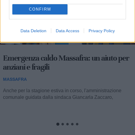
CONFIRM
Data Deletion
Data Access
Privacy Policy
201
Emergenza caldo Massafra: un aiuto per
anziani e fragili
MASSAFRA
Anche per la stagione estiva in corso, l'amministrazione
comunale guidata dalla sindaca Giancarla Zaccaro,
attraverso l'impegno promosso dagli...