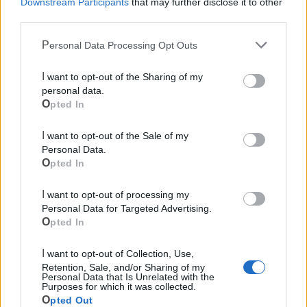
Downstream Participants
that may further disclose it to other
third parties.
Personal Data Processing Opt Outs
Cia Agricoltori Italiani | Puglia - Area Due
I want to opt-out of the Sharing of my
Mari
personal data.
Opted In
Scopri tutte le notizie, gli eventi e la Web TV di Cia Puglia - Area
Due Mari
I want to opt-out of the Sale of my
Personal Data.
Opted In
I want to opt-out of processing my
Personal Data for Targeted Advertising.
Opted In
Le ultime notizie di Massafra
I want to opt-out of Collection, Use,
Retention, Sale, and/or Sharing of my
Personal Data that Is Unrelated with the
Purposes for which it was collected.
Opted Out