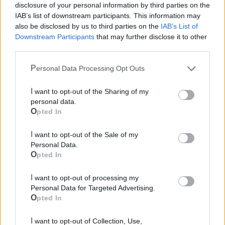
Mondo CIA
disclosure of your personal information by third parties on the
IAB’s list of downstream participants. This information may
also be disclosed by us to third parties on the
IAB’s List of
Downstream Participants
that may further disclose it to other
third parties.
Personal Data Processing Opt Outs
I want to opt-out of the Sharing of my
personal data.
Opted In
Cia Agricoltori Italiani | Puglia - Area Due
Mari
I want to opt-out of the Sale of my
Personal Data.
Scopri tutte le notizie, gli eventi e la Web TV di Cia Puglia - Area
Opted In
Due Mari
I want to opt-out of processing my
Personal Data for Targeted Advertising.
Opted In
I want to opt-out of Collection, Use,