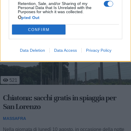
Retention, Sale, and/or Sharing of my
Personal Data that Is Unrelated with the
Le ultime notizie di Massafra
Purposes for which it was collected.
Opted Out
CONFIRM
Data Deletion
Data Access
Privacy Policy
800
Emergenza caldo Massafra: un aiuto per
anziani e fragili
MASSAFRA
Anche per la stagione estiva in corso, l'amministrazione