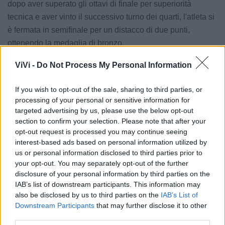
dopo aver superato gli ottavi di finale per superiorità
tecnica e aver vinto il successivo turno dei quarti, l'atleta si
è fermata in semifinale per un distacco di due punti,
ottenendo la medaglia di bronzo.
ViVi -
Do Not Process My Personal Information
I risultati conseguiti ad Alessandria confermano la
competitività della scuola di taekwondo del territorio in un
If you wish to opt-out of the sale, sharing to third parties, or
contesto nazionale che ha visto la partecipazione di atleti
processing of your personal or sensitive information for
da tutta Italia, portando punti al movimento universitario
targeted advertising by us, please use the below opt-out
regionale.
section to confirm your selection. Please note that after your
opt-out request is processed you may continue seeing
interest-based ads based on personal information utilized by
Le notizie del giorno sul tuo smartphone
us or personal information disclosed to third parties prior to
Ricevi gratuitamente ogni giorno le notizie della tua
your opt-out. You may separately opt-out of the further
città direttamente sul tuo smartphone. Scarica Telegram
disclosure of your personal information by third parties on the
e
clicca qui
IAB’s list of downstream participants. This information may
also be disclosed by us to third parties on the
IAB’s List of
Downstream Participants
that may further disclose it to other
third parties.