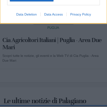
Data Deletion
Data Access
Privacy Policy
Cia Agricoltori Italiani | Puglia - Area Due
Mari
Scopri tutte le notizie, gli eventi e la Web TV di Cia Puglia - Area
Due Mari
Le ultime notizie di Palagiano