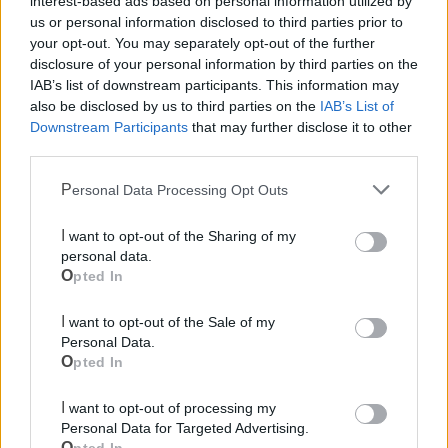
interest-based ads based on personal information utilized by
Le firme saranno raccolte nella
sezione dei centristi di
us or personal information disclosed to third parties prior to
Palagiano in corso Vittorio Emanuele
e nelle abitazioni
your opt-out. You may separately opt-out of the further
disclosure of your personal information by third parties on the
dei cittadini. L’azione è sostenuta dal
consigliere
IAB’s list of downstream participants. This information may
comunale di minoranza Pasquale Rizzi
, promotore
also be disclosed by us to third parties on the
IAB’s List of
dell’iniziativa.
Downstream Participants
that may further disclose it to other
third parties.
Le notizie del giorno sul tuo smartphone
Personal Data Processing Opt Outs
Ricevi gratuitamente ogni giorno le notizie della tua
città direttamente sul tuo smartphone. Scarica Telegram
I want to opt-out of the Sharing of my
e
clicca qui
personal data.
Opted In
I want to opt-out of the Sale of my
Personal Data.
Opted In
I want to opt-out of processing my
Personal Data for Targeted Advertising.
Opted In