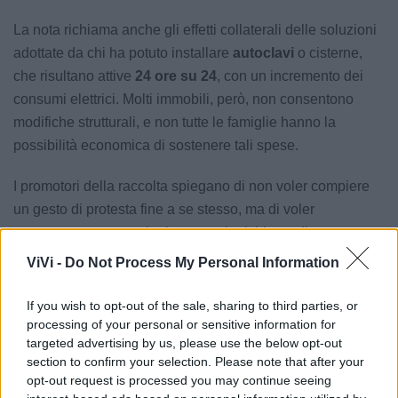
La nota richiama anche gli effetti collaterali delle soluzioni
adottate da chi ha potuto installare
autoclavi
o cisterne,
che risultano attive
24 ore su 24
, con un incremento dei
consumi elettrici. Molti immobili, però, non consentono
modifiche strutturali, e non tutte le famiglie hanno la
possibilità economica di sostenere tali spese.
I promotori della raccolta spiegano di non voler compiere
un gesto di protesta fine a se stesso, ma di voler
«consegnare, con un’unica voce, la richiesta di
attenzione» della comunità. Il disagio riguarda famiglie,
ViVi -
Do Not Process My Personal Information
attività commerciali, anziani soli e chiunque dipenda da un
servizio essenziale che dovrebbe essere affidabile. La
If you wish to opt-out of the sale, sharing to third parties, or
processing of your personal or sensitive information for
richiesta avanzata alle istituzioni è quella di un
intervento
targeted advertising by us, please use the below opt-out
tecnico chiaro
, un
cronoprogramma credibile
e un
section to confirm your selection. Please note that after your
dialogo trasparente
sulle cause e sulle soluzioni.
opt-out request is processed you may continue seeing