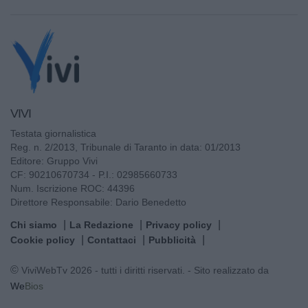
VIVI
Testata giornalistica
Reg. n. 2/2013, Tribunale di Taranto in data: 01/2013
Editore: Gruppo Vivi
CF: 90210670734 - P.I.: 02985660733
Num. Iscrizione ROC: 44396
Direttore Responsabile: Dario Benedetto
Chi siamo
La Redazione
Privacy policy
Cookie policy
Contattaci
Pubblicità
© ViviWebTv 2026 - tutti i diritti riservati. - Sito realizzato da
We
Bios