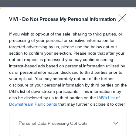
ViVi -
Do Not Process My Personal Information
Mondo CIA
If you wish to opt-out of the sale, sharing to third parties, or
processing of your personal or sensitive information for
targeted advertising by us, please use the below opt-out
section to confirm your selection. Please note that after your
opt-out request is processed you may continue seeing
interest-based ads based on personal information utilized by
us or personal information disclosed to third parties prior to
your opt-out. You may separately opt-out of the further
disclosure of your personal information by third parties on the
IAB’s list of downstream participants. This information may
Cia Agricoltori Italiani | Puglia - Area Due
also be disclosed by us to third parties on the
IAB’s List of
Downstream Participants
that may further disclose it to other
Mari
third parties.
Scopri tutte le notizie, gli eventi e la Web TV di Cia Puglia - Area
Personal Data Processing Opt Outs
Due Mari