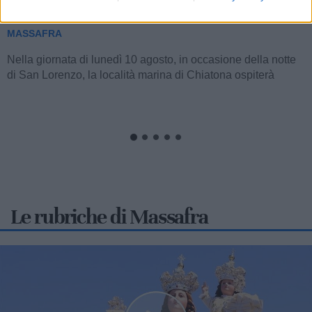
San Lorenzo
MASSAFRA
Nella giornata di lunedì 10 agosto, in occasione della notte
di San Lorenzo, la località marina di Chiatona ospiterà
un'iniziativa...
Le rubriche di Massafra