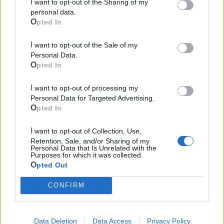
I want to opt-out of the Sharing of my
personal data.
Opted In
I want to opt-out of the Sale of my
Personal Data.
Le ultime notizie di Massafra
Opted In
I want to opt-out of processing my
Personal Data for Targeted Advertising.
Opted In
I want to opt-out of Collection, Use,
Retention, Sale, and/or Sharing of my
Personal Data that Is Unrelated with the
Purposes for which it was collected.
Opted Out
502
CONFIRM
Chiatona: sacchi gratis in spiaggia per
Data Deletion
Data Access
Privacy Policy