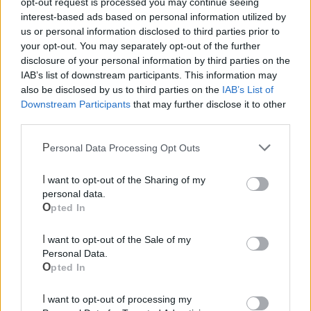
opt-out request is processed you may continue seeing
interpretato il tema di “Klyma scolastico”, ricevendo un
interest-based ads based on personal information utilized by
regalo in tema di mobilità sostenibile.
us or personal information disclosed to third parties prior to
your opt-out. You may separately opt-out of the further
disclosure of your personal information by third parties on the
Promosso e sostenuto da Kyma Mobilità, “Klyma
IAB’s list of downstream participants. This information may
scolastico” è un progetto dell’agenzia Posizioni Note di
also be disclosed by us to third parties on the
IAB’s List of
Leandra Attanasio in collaborazione con il centro
Downstream Participants
that may further disclose it to other
commerciale “Porte dello Jonio” gestito da Nhood.
third parties.
Personal Data Processing Opt Outs
Le notizie del giorno sul tuo smartphone
Ricevi gratuitamente ogni giorno le notizie della tua
I want to opt-out of the Sharing of my
città direttamente sul tuo smartphone. Scarica Telegram
personal data.
e
clicca qui
Opted In
I want to opt-out of the Sale of my
Personal Data.
Opted In
I want to opt-out of processing my