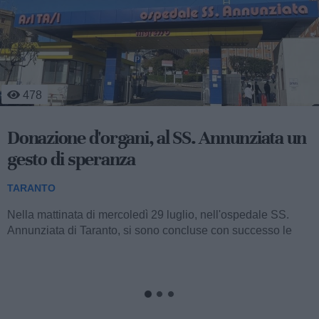
529
Agricoltura, a Massafra si coltiva
l'innovazione del CSR
TARANTO
Nella sede operativa del Consorzio Global Fresh
Fruit (collocata al km 640+400 della Strada Statale 7 Appia,
tra Taranto e Massafra) si è...