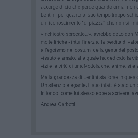
accorge di ciò che perde quando ormai non c
Lentini, per quanto al suo tempo troppo schie
un riconoscimento "di piazza" che non si limiti
«Inchiostro sprecato...», avrebbe detto don Mi
molte liriche - intuì l'inerzia, la perdita di val
all'egoismo nei costumi della gente del posto.
vissuto e amato, alla quale ha dedicato la vita,
vizi e le virtù di una Mottola che, ahimè, si è 
Ma la grandezza di Lentini sta forse in questo
Un silenzio elegante. Il suo infatti è stato un
In fondo, come lui stesso ebbe a scrivere, a
Andrea Carbotti