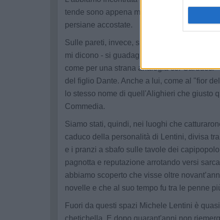
tende sono appena mosse da un alito di vento
persiane accostate.
Sulle pareti, invece, spiccano i cimeli di "zi
mi dicono - si guadagnò sotto le camicie nere
come per una strana analogia col Carducci - 
del figlio Dante. Anche a lui, come al "fior de
lo stesso nome di quell'Alighieri che giusto 
Commedia.
Siamo stati, quindi, nei luoghi che catturaron
caduco della personalità di Lentini, divisa tra
e i pranzi a sbafo sulle tavole dei capipopolo
pagnotta e reputazione arrotando versi sarcas
abbiamo scoperto che visse oltre novant’an
novelle e che al suo tempo fu tra le penne pi
Fuori da questi spazi Michele Lentini è quas
chetichella. E dopo quarant'anni non riemerg