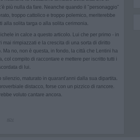
'è più nulla da fare. Neanche quando il "personaggio"
rato, troppo cattolico e troppo polemico, meriterebbe
 alla solita targa o alla solita cerimonia.
chele in calce a questo articolo. Lui che per primo - in
ori mai rimpiazzati e la crescita di una sorta di diritto
 Ma no, non è questa, in fondo, la città che Lentini ha
 col compito di raccontare e mettere per iscritto tutti i
scordata di lui.
 silenzio, maturato in quarant'anni dalla sua dipartita.
 proverbiale distacco, forse con un pizzico di rancore.
vrebbe voluto cantare ancora.