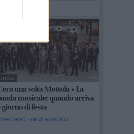
2
OTTOLA
'era una volta Mottola • La
banda musicale: quando arriva
 giorno di festa
ndrea Carbotti - sab 24 agosto 2019
.