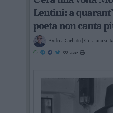
Lentini: a quarant’
poeta non canta p
Andrea Carbotti | C'era una volt
2392