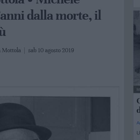
anni dalla morte, il
iù
a Mottola
|
sab 10 agosto 2019
M
C
d
A
U