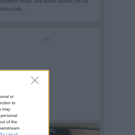
roduttiva locale, una realtà sociale che ha
bbracciato ...
sonal or
ection to
ou may
 personal
out of the
 downstream
3
B’s List of