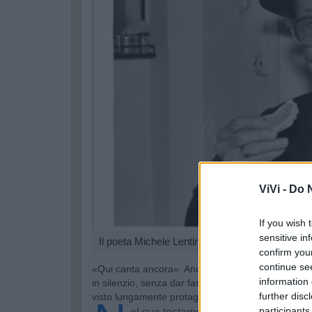
ViVi -
Do N
If you wish 
sensitive in
Il poeta Michele Lentini
confirm you
continue se
«Qui canta ancora». Anche dinanzi alla morte
Mic
information 
in silenzio, senza dar fastidio, da un'esistenza ch
further disc
visto lungamente protagonista di battaglie, clamori e 
participants