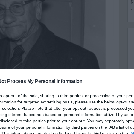
p
a
ot Process My Personal Information
to opt-out of the sale, sharing to third parties, or processing of your per
formation for targeted advertising by us, please use the below opt-out s
r selection. Please note that after your opt-out request is processed y
eing interest-based ads based on personal information utilized by us or
hele Lentini
avrebbe voluto opporre l’ultima sfida. Andò via
disclosed to third parties prior to your opt-out. You may separately opt-
e ben quarant'anni fa è finita davvero. Una vita che lo aveva
losure of your personal information by third parties on the IAB’s list of
tenzoni, tra stuoli di tifosi e di detrattori.
. This information may also be disclosed by us to third parties on the
IA