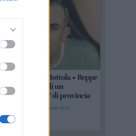
OTTOLA
'era una volta Mottola • Beppe
uero: il sogno di un
Campionissimo" di provincia
ndrea Carbotti - sab 17 agosto 2019
.