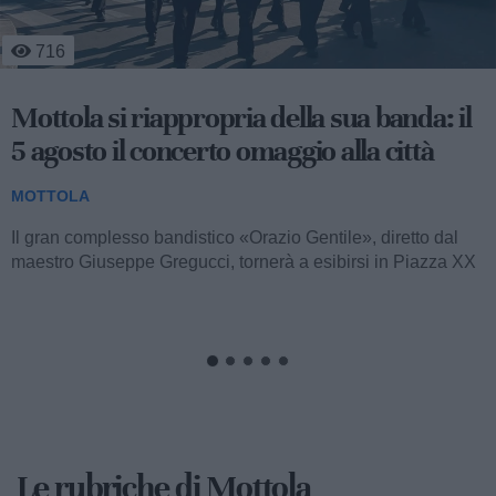
1.386
Massafra, Mottola e Crispiano: controlli
straordinari dei carabinieri, due denunce
e vari sequestri
MOTTOLA
Nel corso dell’ultimo fine settimana, i comuni di Massafra,
Mottola e Crispiano sono stati teatro di un’intensa attività di
controllo...
Le rubriche di Mottola