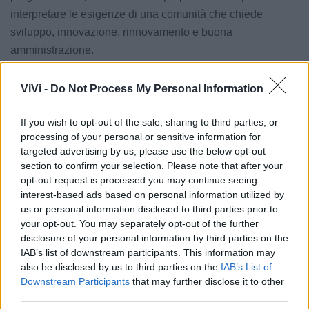
interpretare le esigenze di una comunità che chiede
sviluppo, innovazione, rinnovamento e buona
amministrazione.
ViVi -
Do Not Process My Personal Information
Le notizie del giorno sul tuo smartphone
Ricevi gratuitamente ogni giorno le notizie della tua
città direttamente sul tuo smartphone. Scarica Telegram
If you wish to opt-out of the sale, sharing to third parties, or
e
clicca qui
processing of your personal or sensitive information for
targeted advertising by us, please use the below opt-out
section to confirm your selection. Please note that after your
opt-out request is processed you may continue seeing
interest-based ads based on personal information utilized by
LE INFO UTILI DI MOTTOLA
us or personal information disclosed to third parties prior to
your opt-out. You may separately opt-out of the further
Farmacia di turno
disclosure of your personal information by third parties on the
IAB’s list of downstream participants. This information may
also be disclosed by us to third parties on the
IAB’s List of
Cimitero
Downstream Participants
that may further disclose it to other
third parties.