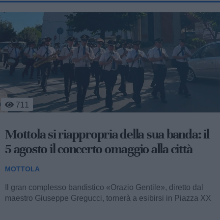
1.382
Massafra, Mottola e Crispiano: controlli
straordinari dei carabinieri, due denunce
e vari sequestri
MOTTOLA
Nel corso dell’ultimo fine settimana, i comuni di Massafra,
Mottola e Crispiano sono stati teatro di un’intensa attività di