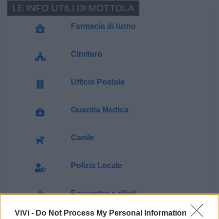
LE INFO UTILI DI MOTTOLA
Farmacia di turno
Cimitero
Ufficio Postale
Guardia Medica
Canile
Polizia Locale
Ecocentro e rifiuti
ViVi -
Do Not Process My Personal Information