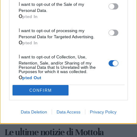
I want to opt-out of the Sale of my
Personal Data.
Opted In
I want to opt-out of processing my
Personal Data for Targeted Advertising.
Opted In
Cia Agricoltori Italiani | Puglia - Area Due
I want to opt-out of Collection, Use,
Mari
Retention, Sale, and/or Sharing of my
Personal Data that Is Unrelated with the
Purposes for which it was collected.
Scopri tutte le notizie, gli eventi e la Web TV di Cia Puglia - Area
Opted Out
Due Mari
CONFIRM
Data Deletion
Data Access
Privacy Policy
Le ultime notizie di Mottola