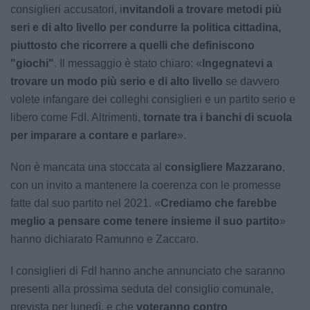
consiglieri accusatori, i
nvitandoli a trovare metodi più
seri e di alto livello per condurre la politica cittadina,
piuttosto che ricorrere a quelli che definiscono
"giochi"
. Il messaggio è stato chiaro: «
Ingegnatevi a
trovare un modo più serio e di alto livello
se davvero
volete infangare dei colleghi consiglieri e un partito serio e
libero come FdI. Altrimenti,
tornate tra i banchi di scuola
per imparare a contare e parlare
».
Non è mancata una stoccata al
consigliere Mazzarano
,
con un invito a mantenere la coerenza con le promesse
fatte dal suo partito nel 2021. «
Crediamo che farebbe
meglio a pensare come tenere insieme il suo partito
»
hanno dichiarato Ramunno e Zaccaro.
I consiglieri di FdI hanno anche annunciato che saranno
presenti alla prossima seduta del consiglio comunale,
prevista per lunedì, e che
voteranno contro