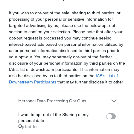
pensare a come tenere insieme il suo partito, visto che
si presta molto bene a rappresentare lo scempio a cui
If you wish to opt-out of the sale, sharing to third parties, or
assistiamo. Che pensi ad essere coerente con le scelte
processing of your personal or sensitive information for
targeted advertising by us, please use the below opt-out
e le promesse fatte da lui e dal suo partito nel 2021.
section to confirm your selection. Please note that after your
opt-out request is processed you may continue seeing
In quanto a noi, Saverio Ramunno e Giancarla
interest-based ads based on personal information utilized by
Zaccaro, vogliamo tranquillizzare il paese e tutti gli
us or personal information disclosed to third parties prior to
elettori di FDI affermando che lunedì saremo presenti in
your opt-out. You may separately opt-out of the further
disclosure of your personal information by third parties on the
consiglio comunale e voteremo contro l’assestamento
IAB’s list of downstream participants. This information may
di bilancio, spiegandone i motivi!
also be disclosed by us to third parties on the
IAB’s List of
Downstream Participants
that may further disclose it to other
third parties.
Le notizie del giorno sul tuo smartphone
Ricevi gratuitamente ogni giorno le notizie della tua
Personal Data Processing Opt Outs
città direttamente sul tuo smartphone. Scarica Telegram
e
clicca qui
I want to opt-out of the Sharing of my
personal data.
Opted In