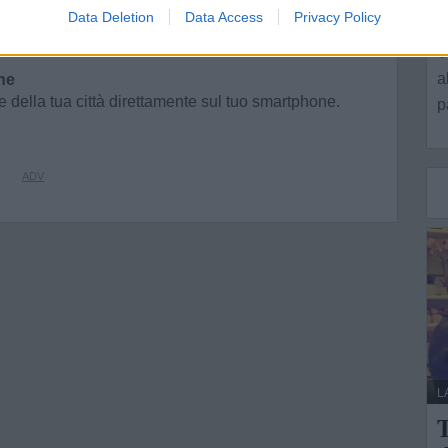
 inclusione, partecipazione attiva e cura degli spazi
Data Deletion
Data Access
Privacy Policy
L
V
a
ne
e della tua città direttamente sul tuo smartphone.
p
L
T