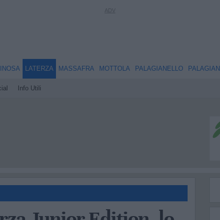
INOSA
LATERZA
MASSAFRA
MOTTOLA
PALAGIANELLO
PALAGIA
ial
Info Utili
za Junior Edition, lo