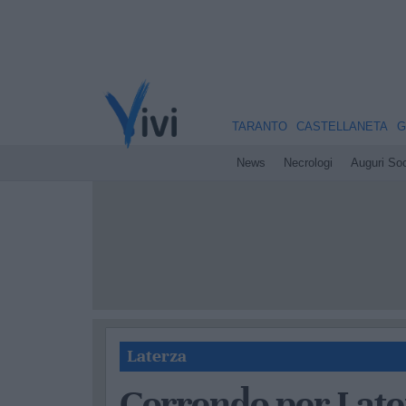
TARANTO
CASTELLANETA
G
News
Necrologi
Auguri Soc
Laterza
Correndo per Later