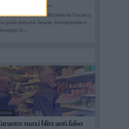
a Redazione - mer 17 giugno
ito Bavaro ha assunto ufficialmente l’incarico
lla guida della Asl Taranto, formalizzando il
assaggio di ...
ATERZA
aranto: maxi blitz anti-falso