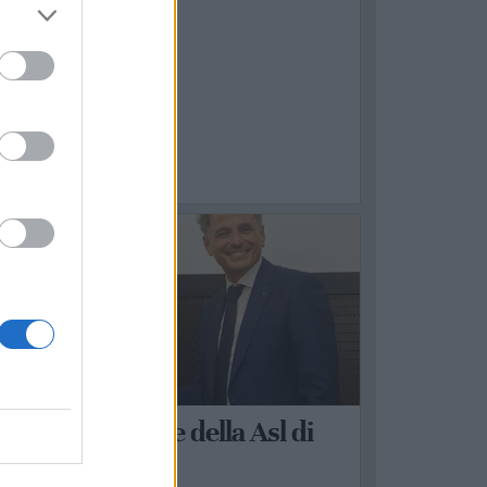
ATERZA
ambio al vertice della Asl di
Taranto