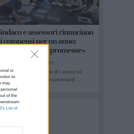
ATERZA
indaco e assessori rinunciano
ai compensi per un anno:
«Manteniamo le promesse»
a Redazione - mar 16 giugno
sonal or
a nuova giunta comunale di Laterza ha
ection to
pprovato una serie di provvedimenti ...
ou may
 personal
out of the
 downstream
B’s List of