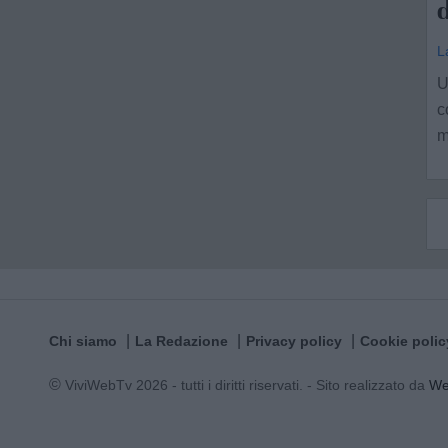
d
L
U
c
m
Chi siamo
La Redazione
Privacy policy
Cookie polic
© ViviWebTv 2026 - tutti i diritti riservati. - Sito realizzato da
W