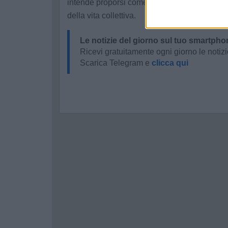
intende proporsi come strumento di coesione,
della vita collettiva.
Le notizie del giorno sul tuo smartpho
Ricevi gratuitamente ogni giorno le notizi
Scarica Telegram e
clicca qui