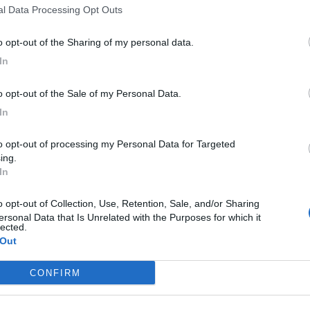
nal Data Processing Opt Outs
 all’Ufficio della Deputazione Mater Domini, istituzione
stazione e alla quale gli organizzatori hanno rivolto un
to opt-out of the Sharing of my personal data.
 del presidente Francesco Giannico. L'evento di
In
nta inclusiva e vedrà la partecipazione di atleti
to opt-out of the Sale of my Personal Data.
uce, accanto ad atleti su carrozzina, tra i quali figura
altra novità di questa edizione è rappresentata dalla
In
letica, realtà con cui il sodalizio podistico laertino ha
entare l’associazione triestina sarà il presidente
ing.
In
trattenimento musicale saranno affidati alla speaker
ne dell’ordine pubblico sul percorso saranno garantite
ersonal Data that Is Unrelated with the Purposes for which it
ssistenza sanitaria sul posto sarà assicurata da
lected.
 Out
L
C
 affidato al professore Mario Tucci.
CONFIRM
to di festa nazionale in cui la pratica sportiva