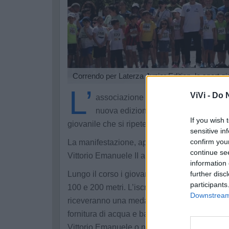
Correndo per Laterza Junior Edition, lo sport gio
L’
ViVi -
Do N
associazione sportiva dilettantistica 
nuova edizione di Correndo per Later
If you wish 
giovanile che si ripete ogni anno.
sensitive in
confirm you
La manifestazione, aperta a bambini e ragazzi 
continue se
Vittorio Emanuele II a Laterza, con l'inizio dell
information 
Lungo il corso i giovani partecipanti si sfider
further disc
participants
100 e 200 metri. L’iscrizione all’evento preve
Downstream 
riceveranno una medaglia e una maglietta con
fornitura di acqua e banana, con le adesioni
Vittorio Emanuele o nella Caffetteria Raffaell