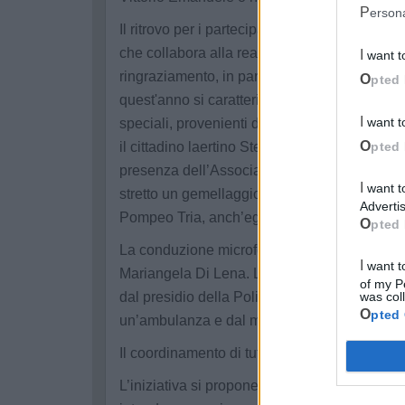
Perso
Il ritrovo per i partecipanti è fissato davanti
che collabora alla realizzazione della manife
I want 
ringraziamento, in particolare nella persona
Opted 
quest'anno si caratterizza per una forte impro
I want 
speciali, provenienti da Osmairm e da Nuova L
il cittadino laertino Stefano Saccomanni. Un’
Opted 
presenza dell’Associazione Sportiva Trieste At
I want to opt-out of processing my Personal Data for Targeted
stretto un gemellaggio da due anni. A rappres
Advertis
Pompeo Tria, anch’egli originario di Laterza.
Opted 
La conduzione microfonica dell’evento e l’in
I want to opt-out of Collection, Use, Retention, Sale, and/or Sharing
Mariangela Di Lena. La sicurezza e la gestio
of my P
dal presidio della Polizia Locale, mentre l’a
was col
Opted
un’ambulanza e dal medico Angelo Cefalo.
Il coordinamento di tutte le attività sportive è
L’iniziativa si propone dunque come un momen