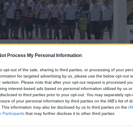
L
S
vanile e l’inclusione al centro della festa del 2 giugno
ot Process My Personal Information
Nuova Atletica Laterza organizza per il 2 giugno la
L
za Junior Edition, storico e consueto evento podistico
to opt-out of the sale, sharing to third parties, or processing of your per
L
formation for targeted advertising by us, please use the below opt-out s
a
r selection. Please note that after your opt-out request is processed y
fino ai 15 anni di età, avrà il suo fulcro in corso
eing interest-based ads based on personal information utilized by us or
e attività fissato alle 9:30.
disclosed to third parties prior to your opt-out. You may separately opt-
anno in gare di velocità su brevi distanze di 50, 75,
losure of your personal information by third parties on the IAB’s list of
. This information may also be disclosed by us to third parties on the
IA
de una quota di 5 euro, a fronte della quale si
Participants
that may further disclose it to other third parties.
 gli sponsor della manifestazione, oltre a una
 che possono essere effettuate a Laterza nel Caffè
o.