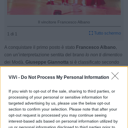
Il vincitore Francesco Albano
Tutto schermo
1 di 1
A conquistare il primo posto è stato
Francesco Albano
,
con un’interpretazione sentita del brano
Io non ti dimentico
dei Modà.
Giuseppe Giannotta
si è classificato secondo
portando
L’emozione non ha voce
, mentre il terzo posto è
andato a
Danilo Amoruso
, che ha proposto un mix
ViVi -
Do Not Process My Personal Information
dedicato a Renato Zero. Il
premio simpatia
è stato
If you wish to opt-out of the sale, sharing to third parties, or
assegnato a
Mimmo Musco
, apprezzato per il suo spirito
processing of your personal or sensitive information for
coinvolgente.
targeted advertising by us, please use the below opt-out
section to confirm your selection. Please note that after your
Corrida e dintorni
si è rivelata una vera festa di comunità.
opt-out request is processed you may continue seeing
interest-based ads based on personal information utilized by
L’ottima riuscita dell’evento potrebbe spianare la strada a
us or personal information disclosed to third parties prior to