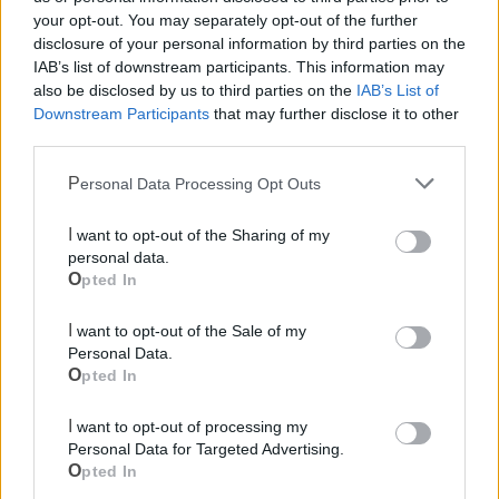
una nuova tradizione estiva. Il pubblico, entusiasta e
your opt-out. You may separately opt-out of the further
disclosure of your personal information by third parties on the
partecipe, sembra aver già lanciato il suo invito:
la Corrida
IAB’s list of downstream participants. This information may
deve tornare anche il prossimo anno
.
also be disclosed by us to third parties on the
IAB’s List of
Downstream Participants
that may further disclose it to other
third parties.
Le notizie del giorno sul tuo smartphone
Ricevi gratuitamente ogni giorno le notizie della tua
Personal Data Processing Opt Outs
città direttamente sul tuo smartphone. Scarica Telegram
e
clicca qui
I want to opt-out of the Sharing of my
personal data.
Opted In
I want to opt-out of the Sale of my
Personal Data.
Opted In
I want to opt-out of processing my
Personal Data for Targeted Advertising.
Opted In