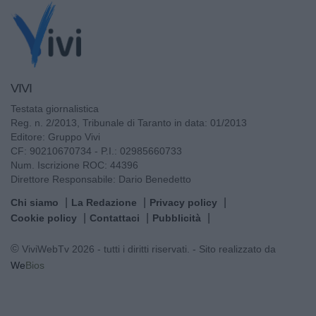
VIVI
Testata giornalistica
Reg. n. 2/2013, Tribunale di Taranto in data: 01/2013
Editore: Gruppo Vivi
CF: 90210670734 - P.I.: 02985660733
Num. Iscrizione ROC: 44396
Direttore Responsabile: Dario Benedetto
Chi siamo
La Redazione
Privacy policy
Cookie policy
Contattaci
Pubblicità
© ViviWebTv 2026 - tutti i diritti riservati. - Sito realizzato da
We
Bios