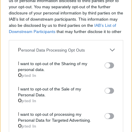
us or personal information disclosed to third parties prior to
your opt-out. You may separately opt-out of the further
disclosure of your personal information by third parties on the
Mondo CIA
IAB’s list of downstream participants. This information may
also be disclosed by us to third parties on the
IAB’s List of
Downstream Participants
that may further disclose it to other
third parties.
Personal Data Processing Opt Outs
I want to opt-out of the Sharing of my
personal data.
Opted In
Cia Agricoltori Italiani | Puglia - Area Due
I want to opt-out of the Sale of my
Personal Data.
Mari
Opted In
Scopri tutte le notizie, gli eventi e la Web TV di Cia Puglia - Area
I want to opt-out of processing my
Due Mari
Personal Data for Targeted Advertising.
Opted In