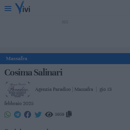
Massafra
Cosima Salinari
Agenzia Paradiso | Massafra
|
gio 13
febbraio 2025
5959