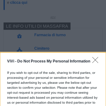
e
clicca qui
LE INFO UTILI DI MASSAFRA
Farmacia di turno
Cimitero
ViVi -
Do Not Process My Personal Information
Ufficio Postale
If you wish to opt-out of the sale, sharing to third parties, or
Guardia Medica
processing of your personal or sensitive information for
targeted advertising by us, please use the below opt-out
section to confirm your selection. Please note that after your
Polizia Locale
opt-out request is processed you may continue seeing
interest-based ads based on personal information utilized by
Ecocentro e rifiuti
us or personal information disclosed to third parties prior to