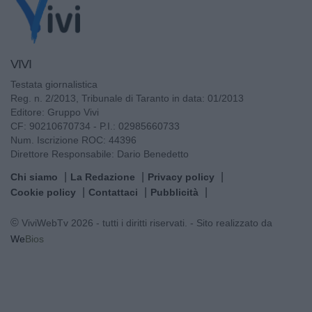
VIVI
Testata giornalistica
Reg. n. 2/2013, Tribunale di Taranto in data: 01/2013
Editore: Gruppo Vivi
CF: 90210670734 - P.I.: 02985660733
Num. Iscrizione ROC: 44396
Direttore Responsabile: Dario Benedetto
Chi siamo
La Redazione
Privacy policy
Cookie policy
Contattaci
Pubblicità
© ViviWebTv 2026 - tutti i diritti riservati. - Sito realizzato da
We
Bios