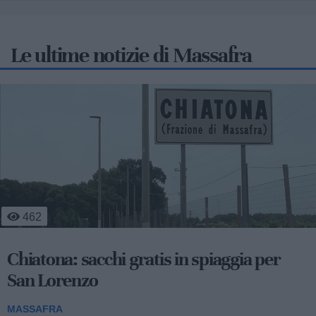
Le ultime notizie di Massafra
769
Emergenza caldo Massafra: un aiuto per
anziani e fragili
MASSAFRA