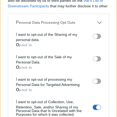
also be disclosed by us to third parties on the
IAB’s List of
sensibilità diverse al servizio della crescita del territorio.
Downstream Participants
that may further disclose it to other
Essere partner di un evento che unisce architettura,
third parties.
innovazione, cultura, musica e grandi brand internazionali
significa sostenere una idea moderna e dinamica di
Personal Data Processing Opt Outs
sviluppo, nella quale le eccellenze locali diventano
I want to opt-out of the Sharing of my
protagoniste di una narrazione capace di generare
personal data.
attrattività, fiducia e nuove opportunità».
Opted In
«Crediamo fortemente – ha poi detto Emanuele Di Palma -
I want to opt-out of the Sale of my
che il futuro delle nostre comunità passi dalla capacità di
Personal Data.
Opted In
fare rete, creando sinergie tra imprese, istituzioni, cultura e
società civile, con un approccio propositivo e condiviso
I want to opt-out of processing my
che sappia produrre non soltanto crescita economica, ma
Personal Data for Targeted Advertising.
anche sviluppo culturale, sociale e turistico. In questo anno
Opted In
così significativo, in cui celebriamo i 70 anni di storia della
I want to opt-out of Collection, Use,
BCC San Marzano di San Giuseppe, iniziative come
Retention, Sale, and/or Sharing of my
questa assumono un valore ancora più profondo:
Personal Data that Is Unrelated with the
Purposes for which it was collected.
raccontano un territorio vitale, creativo e ambizioso,