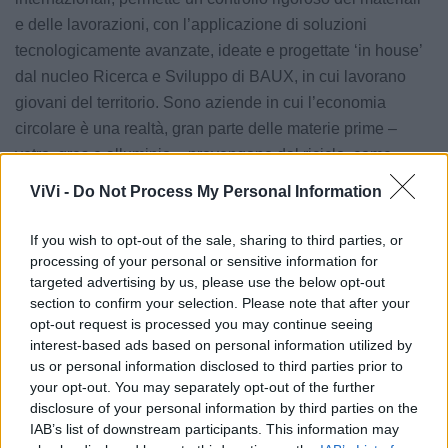
e delle lavorazioni, con l’applicazione di soluzioni
tecnologicamente avanzate, ideate e progettate ‘in house’
dal nucleo Ricerca e Sviluppo di BAUX, in cui lavorano
giovani del territorio. Sono aziende in cui l’economia
circolare è una realtà, gran parte delle materie prime –
vetro, gres e alluminio – provengono dal riciclo, come
anche l’ecosostenibilità con la produzione autonoma di
ViVi -
Do Not Process My Personal Information
energia».
If you wish to opt-out of the sale, sharing to third parties, or
processing of your personal or sensitive information for
targeted advertising by us, please use the below opt-out
Con lei Emanuele di Palma, Presidente BCC San Marzano
section to confirm your selection. Please note that after your
di San Giuseppe: «La collaborazione con una realtà
opt-out request is processed you may continue seeing
interest-based ads based on personal information utilized by
imprenditoriale di eccellenza come BAUX rappresenta
us or personal information disclosed to third parties prior to
pienamente la visione che, da settant’anni, guida il
your opt-out. You may separately opt-out of the further
percorso della nostra Banca: costruire valore attraverso le
disclosure of your personal information by third parties on the
relazioni, mettendo in connessione energie, competenze e
IAB’s list of downstream participants. This information may