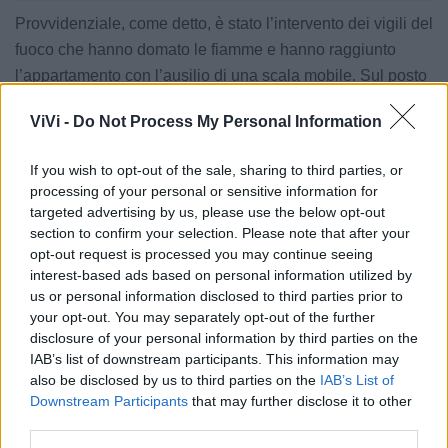
Provvidenziale, come detto, è stato l’intervento dei vigili del
fuoco che hanno domato le fiamme e hanno raggiunto
l’appartamento con l’ausilio di una scala mobile. Sul posto
anche i sanitari del 118 di Taranto, i carabinieri della
ViVi -
Do Not Process My Personal Information
compagnia di Massafra e gli agenti della Polizia locale.
If you wish to opt-out of the sale, sharing to third parties, or
Danni si registrano allo stabile e a un paio di vetture.
processing of your personal or sensitive information for
targeted advertising by us, please use the below opt-out
section to confirm your selection. Please note that after your
opt-out request is processed you may continue seeing
interest-based ads based on personal information utilized by
Le notizie del giorno sul tuo smartphone
us or personal information disclosed to third parties prior to
Ricevi gratuitamente ogni giorno le notizie della tua
your opt-out. You may separately opt-out of the further
città direttamente sul tuo smartphone. Scarica Telegram
disclosure of your personal information by third parties on the
e
clicca qui
IAB’s list of downstream participants. This information may
also be disclosed by us to third parties on the
IAB’s List of
Downstream Participants
that may further disclose it to other
third parties.