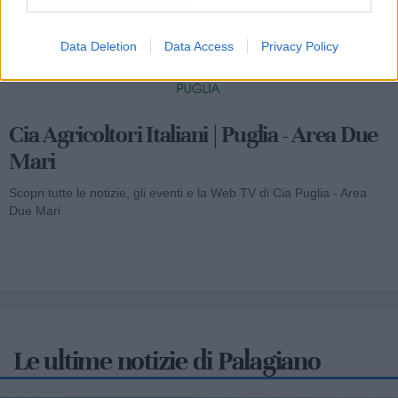
Data Deletion
Data Access
Privacy Policy
Cia Agricoltori Italiani | Puglia - Area Due
Mari
Scopri tutte le notizie, gli eventi e la Web TV di Cia Puglia - Area
Due Mari
Le ultime notizie di Palagiano