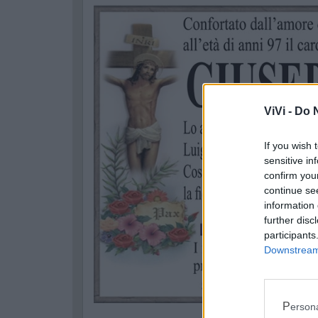
ViVi -
Do N
If you wish 
sensitive in
confirm you
continue se
information 
further disc
participants
Downstream 
Perso