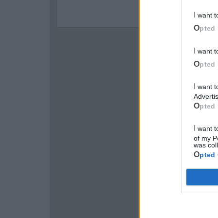
I want 
Opted 
I want 
Opted 
I want to opt-out of processing my Personal Data for Targeted
Advertis
Opted 
I want to opt-out of Collection, Use, Retention, Sale, and/or Sharing
of my P
was col
Opted