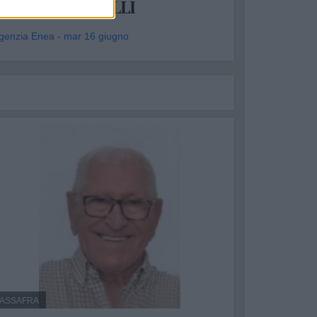
ANTONIO RITELLI
genzia Enea - mar 16 giugno
ASSAFRA