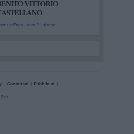
BENITO VITTORIO
CASTELLANO
genzia Enea - dom 21 giugno
y
Contattaci
Pubblicità
e
Bios