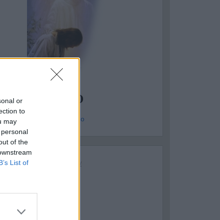
ASSAFRA
CINZIA TRENTO
sonal or
ection to
genzia Enea - sab 6 giugno
ou may
 personal
out of the
 downstream
B’s List of