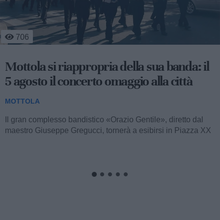
1.374
Massafra, Mottola e Crispiano: controlli
straordinari dei carabinieri, due denunce
e vari sequestri
MOTTOLA
Nel corso dell’ultimo fine settimana, i comuni di Massafra,
Mottola e Crispiano sono stati teatro di un’intensa attività di
controllo...