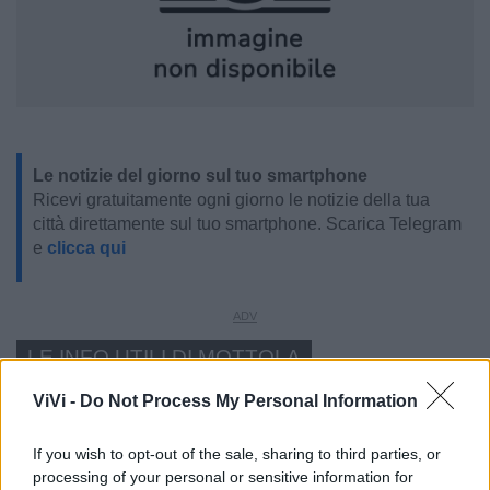
Le notizie del giorno sul tuo smartphone
Ricevi gratuitamente ogni giorno le notizie della tua
città direttamente sul tuo smartphone. Scarica Telegram
e
clicca qui
LE INFO UTILI DI MOTTOLA
Farmacia di turno
ViVi -
Do Not Process My Personal Information
If you wish to opt-out of the sale, sharing to third parties, or
Cimitero
processing of your personal or sensitive information for