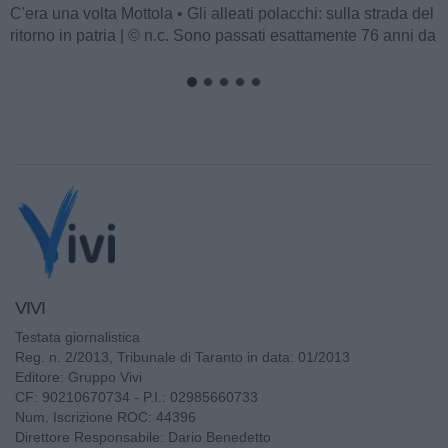
C'era una volta Mottola • La banda musicale: quando arriva
è giorno di festa | © n.c. Il popolo ha amato le bande
musicali, e un...
VIVI
Testata giornalistica
Reg. n. 2/2013, Tribunale di Taranto in data: 01/2013
Editore: Gruppo Vivi
CF: 90210670734 - P.I.: 02985660733
Num. Iscrizione ROC: 44396
Direttore Responsabile: Dario Benedetto