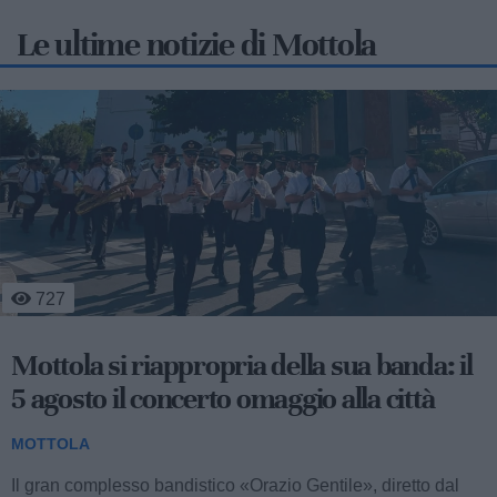
Le ultime notizie di Mottola
1.398
Massafra, Mottola e Crispiano: controlli
straordinari dei carabinieri, due denunce
e vari sequestri
MOTTOLA