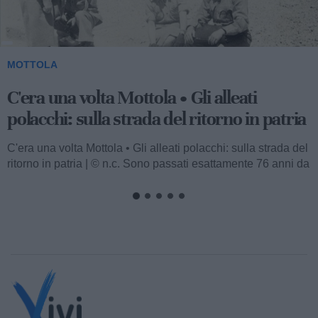
2
MOTTOLA
C'era una volta Mottola • La banda
musicale: quando arriva è giorno di festa
C'era una volta Mottola • La banda musicale: quando arriva
è giorno di festa | © n.c. Il popolo ha amato le bande
musicali, e un...