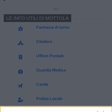
LE INFO UTILI DI MOTTOLA
Farmacia di turno
Cimitero
Ufficio Postale
Guardia Medica
Canile
Polizia Locale