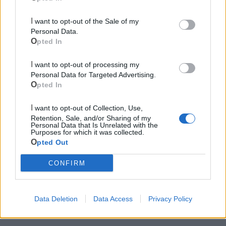
I want to opt-out of the Sale of my
Personal Data.
Opted In
I want to opt-out of processing my
Personal Data for Targeted Advertising.
Opted In
I want to opt-out of Collection, Use,
Cia Agricoltori Italiani | Puglia - Area Due
Retention, Sale, and/or Sharing of my
Personal Data that Is Unrelated with the
Mari
Purposes for which it was collected.
Opted Out
Scopri tutte le notizie, gli eventi e la Web TV di Cia Puglia - Area
Due Mari
CONFIRM
Data Deletion
Data Access
Privacy Policy