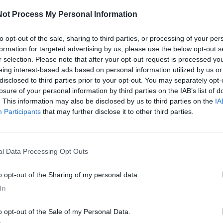
ot Process My Personal Information
to opt-out of the sale, sharing to third parties, or processing of your per
formation for targeted advertising by us, please use the below opt-out s
r selection. Please note that after your opt-out request is processed y
eing interest-based ads based on personal information utilized by us or
disclosed to third parties prior to your opt-out. You may separately opt-
losure of your personal information by third parties on the IAB’s list of
storia, archeologia”, promosso nell’ambito della terza
. This information may also be disclosed by us to third parties on the
IA
nosa: archeologia e paesaggi”.
Participants
that may further disclose it to other third parties.
teca di comunità di Ginosa, si terrà il terzo
ma “Temi, paesaggi, memorie del Medioevo tra
nal Data Processing Opt Outs
zo nei media italiani”, sarà dedicato alla
to opt-out of the Sharing of my personal data.
alista e saggista Marco Brando, che dialogherà con il
In
to opt-out of the Sale of my Personal Data.
zo nei media italiani"
, Marco Brando affronta il tema