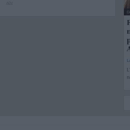
G
F
p
L
L
n