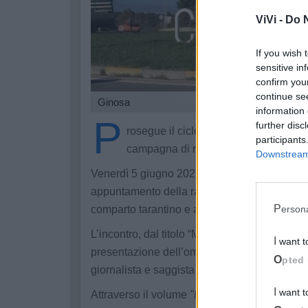
ViVi -
Do N
If you wish 
sensitive in
confirm you
continue se
Ginosa
information 
P
further disc
rosegue il ciclo “Incontri di cultura, 
participants
campagna di ricerca del “Progetto Gi
Downstream 
Venerdì 5 giugno 2026, alle 18:30 nella biblio
appuntamento della rassegna dedicata al te
Perso
comparto tarantino e area murgiana”.
L’incontro, dal titolo “Medi@evo. L’età di mez
I want 
presentazione dell’omonimo volume del giorn
Opted 
giornalista e saggista Marino Pagano.
I want 
Attraverso il volume
"Medi@evo. L'età di mez