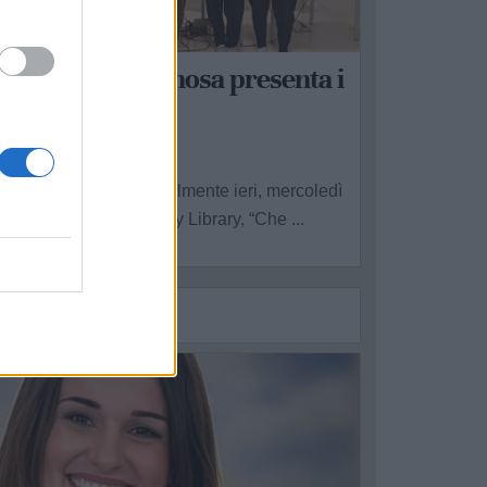
INOSA
Che Estate!": Ginosa presenta i
uoi eventi estivi
a Redazione - gio 9 luglio
 stato presentato ufficialmente ieri, mercoledì
 luglio, nella Community Library, “Che ...