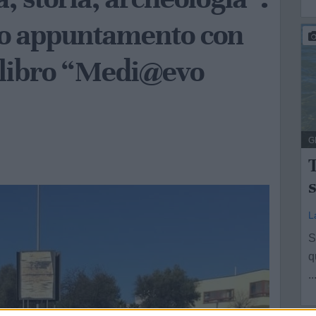
gno appuntamento con
 libro “Medi@evo
G
T
s
L
S
q
..