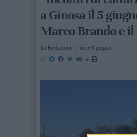
a Ginosa il 5 giu
Marco Brando e il
La Redazione
|
mer 3 giugno
55