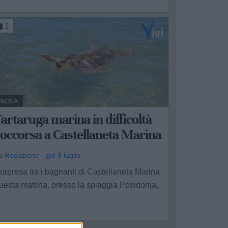
1
INOSA
artaruga marina in difficoltà
occorsa a Castellaneta Marina
a Redazione - gio 9 luglio
orpresa tra i bagnanti di Castellaneta Marina
uesta mattina, presso la spiaggia Posidonia,
.