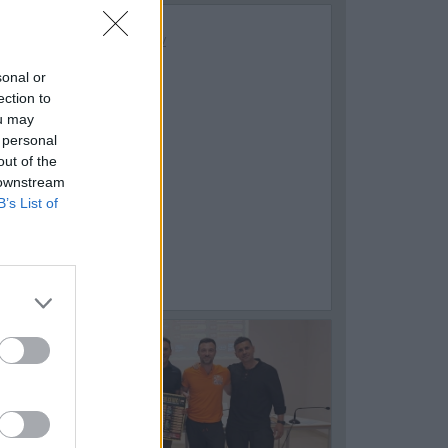
sonal or
ection to
ou may
 personal
out of the
 downstream
B’s List of