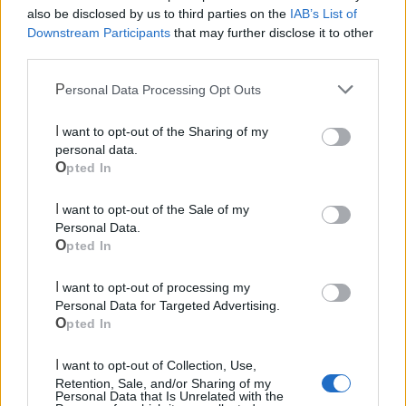
also be disclosed by us to third parties on the
IAB’s List of
Downstream Participants
that may further disclose it to other
third parties.
Mondo CIA
Personal Data Processing Opt Outs
I want to opt-out of the Sharing of my
personal data.
Opted In
I want to opt-out of the Sale of my
Personal Data.
Opted In
Cia Agricoltori Italiani | Puglia - Area Due
I want to opt-out of processing my
Personal Data for Targeted Advertising.
Mari
Opted In
Scopri tutte le notizie, gli eventi e la Web TV di Cia Puglia - Area
I want to opt-out of Collection, Use,
Due Mari
Retention, Sale, and/or Sharing of my
Personal Data that Is Unrelated with the