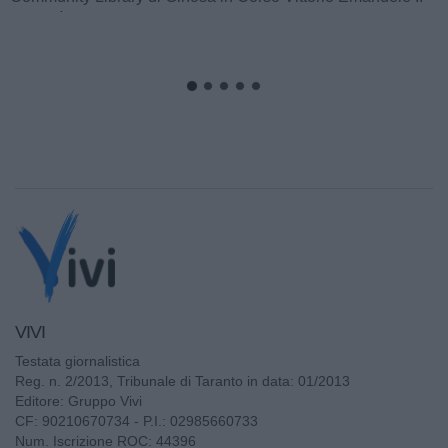
L’attenzione sull'approvvigionamento idrico nel Tarantino
resta alta: anche nel corso dell'ultimo fine settimana sono
state registrate nuove...
VIVI
Testata giornalistica
Reg. n. 2/2013, Tribunale di Taranto in data: 01/2013
Editore: Gruppo Vivi
CF: 90210670734 - P.I.: 02985660733
Num. Iscrizione ROC: 44396