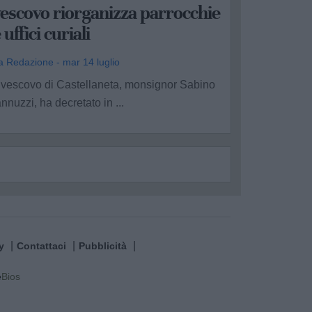
escovo riorganizza parrocchie
 uffici curiali
a Redazione - mar 14 luglio
l vescovo di Castellaneta, monsignor Sabino
annuzzi, ha decretato in ...
y
Contattaci
Pubblicità
e
Bios