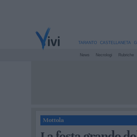
TARANTO
CASTELLANETA
G
News
Necrologi
Rubriche
Mottola
La festa grande d