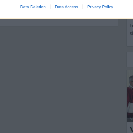
G
Data Deletion
Data Access
Privacy Policy
L
l
s
M
V