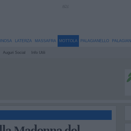
INOSA
LATERZA
MASSAFRA
MOTTOLA
PALAGIANELLO
PALAGIA
Auguri Social
Info Utili
ella Madonna del