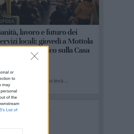
OTTOLA
anità, lavoro e futuro dei
ervizi locali: giovedì a Mottola
l dibattito pubblico sulla Casa
di Comunità
a Redazione - mer 8 luglio
sonal or
ection to
iovedì 9 luglio, alle 19, si terrà ...
ou may
 personal
out of the
 downstream
B’s List of