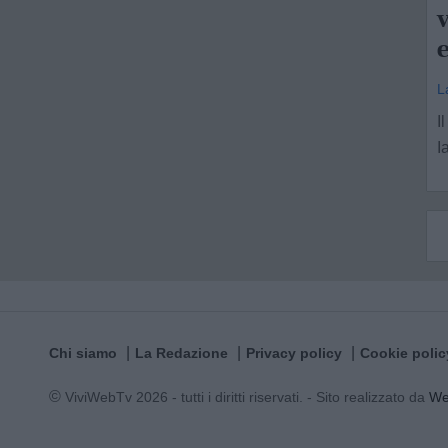
v
e
L
I
I
Chi siamo
La Redazione
Privacy policy
Cookie polic
© ViviWebTv 2026 - tutti i diritti riservati. - Sito realizzato da
W