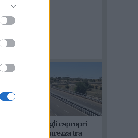
OTTOLA
tatale 100: via agli espropri
er i lavori di sicurezza tra