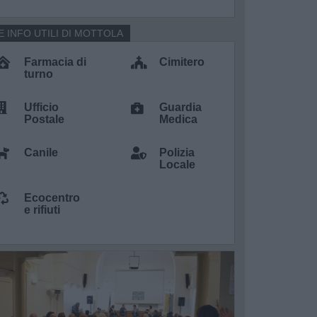
E INFO UTILI DI MOTTOLA
Farmacia di
Cimitero
turno
Ufficio
Guardia
Postale
Medica
Canile
Polizia
Locale
Ecocentro
e rifiuti