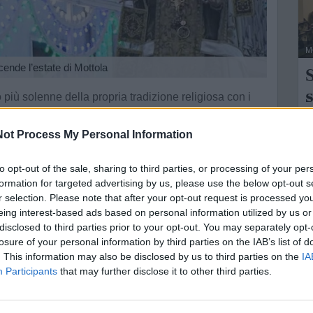
M
ende l’estate di Mottola
S
s
 più solenne della propria tradizione religiosa con i
i
a Vergine Maria del Monte Carmelo, in programma dal
alla confraternita del Carmine e Purgatorio,
ot Process My Personal Information
locale e per i devoti provenienti dal circondario.
L
to opt-out of the sale, sharing to third parties, or processing of your per
lenne novena, che inizierà martedì 7 luglio con
formation for targeted advertising by us, please use the below opt-out s
G
a Vergine del Carmine, il quale partirà dalla chiesa
r selection. Please note that after your opt-out request is processed y
sa del Carmine. Dal 7 al 15 luglio la celebrazione
eing interest-based ads based on personal information utilized by us or
disclosed to third parties prior to your opt-out. You may separately opt-
a è prevista alle 19:30. Tra il 10 e il 12 luglio sono in
losure of your personal information by third parties on the IAB’s list of
ei simpatizzanti e aspiranti, prevista il 10 luglio, e
. This information may also be disclosed by us to third parties on the
IA
alla confraternita. Sempre il 10 luglio l'associazione
Participants
that may further disclose it to other third parties.
recita del Santo Rosario.
nella giornata del 16 luglio. Nella chiesa del Carmine