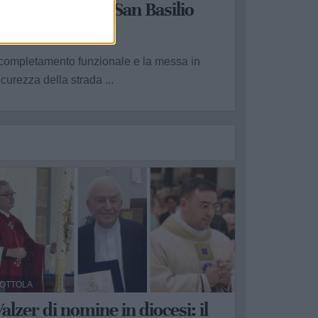
ioia del Colle e San Basilio
a Redazione - gio 9 luglio
 completamento funzionale e la messa in
icurezza della strada ...
OTTOLA
alzer di nomine in diocesi: il