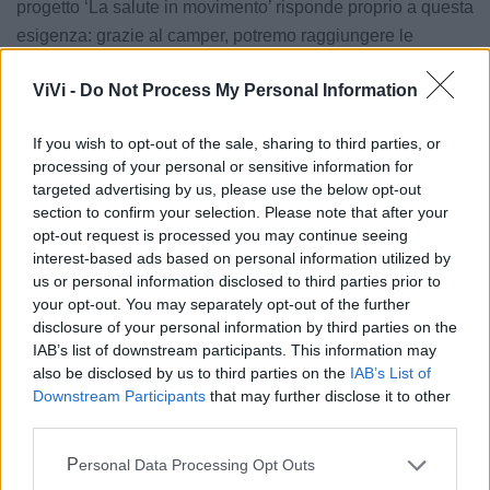
progetto ‘La salute in movimento’ risponde proprio a questa
esigenza: grazie al camper, potremo raggiungere le
persone nel proprio paese, al mercato settimanale.
ViVi -
Do Not Process My Personal Information
Abbiamo invitato tutti i comuni della provincia ad aderire e,
per ora, abbiamo avuto un buon riscontro. Confidiamo di
If you wish to opt-out of the sale, sharing to third parties, or
portare il camper in tutta la provincia».
processing of your personal or sensitive information for
targeted advertising by us, please use the below opt-out
section to confirm your selection. Please note that after your
Le notizie del giorno sul tuo smartphone
opt-out request is processed you may continue seeing
Ricevi gratuitamente ogni giorno le notizie della tua
interest-based ads based on personal information utilized by
città direttamente sul tuo smartphone. Scarica Telegram
us or personal information disclosed to third parties prior to
e
clicca qui
your opt-out. You may separately opt-out of the further
disclosure of your personal information by third parties on the
IAB’s list of downstream participants. This information may
also be disclosed by us to third parties on the
IAB’s List of
LE INFO UTILI DI LATERZA
Downstream Participants
that may further disclose it to other
third parties.
Farmacia di turno
Personal Data Processing Opt Outs