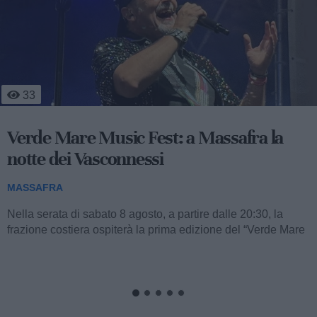
4
70
Massafra sul podio: la 13enne Francesca
Nitti è d'oro
MASSAFRA
A soli 13 anni, la giovanissima atleta massafrese Francesca
Nitti, portacolori del Settore Giovanile FITAV Regione
Puglia, ha conquistato una straordinaria...