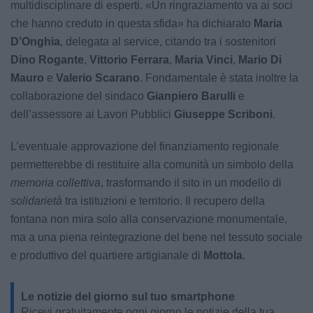
multidisciplinare di esperti. «Un ringraziamento va ai soci
che hanno creduto in questa sfida» ha dichiarato
Maria
D’Onghia
, delegata al service, citando tra i sostenitori
Dino Rogante
,
Vittorio Ferrara
,
Maria Vinci
,
Mario Di
Mauro
e
Valerio Scarano
. Fondamentale è stata inoltre la
collaborazione del sindaco
Gianpiero Barulli
e
dell’assessore ai Lavori Pubblici
Giuseppe Scriboni
.
L’eventuale approvazione del finanziamento regionale
permetterebbe di restituire alla comunità un simbolo della
memoria collettiva
, trasformando il sito in un modello di
solidarietà
tra istituzioni e territorio. Il recupero della
fontana non mira solo alla conservazione monumentale,
ma a una piena reintegrazione del bene nel tessuto sociale
e produttivo del quartiere artigianale di
Mottola
.
Le notizie del giorno sul tuo smartphone
Ricevi gratuitamente ogni giorno le notizie della tua