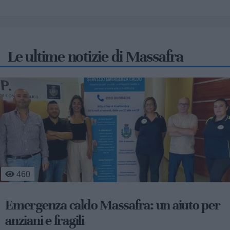
Le ultime notizie di Massafra
3
270
Rotaract Massafra: Luca Damiano Araco
è il nuovo presidente