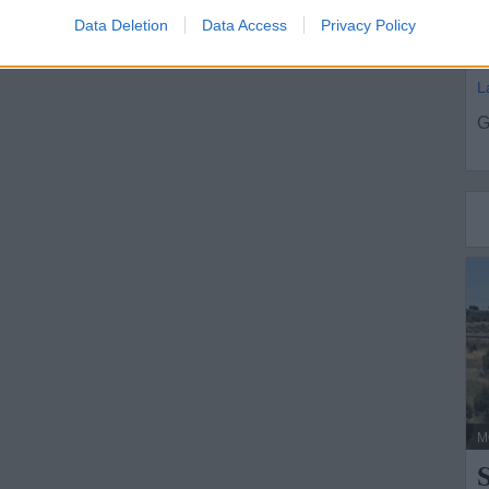
i
Data Deletion
Data Access
Privacy Policy
L
G
M
S