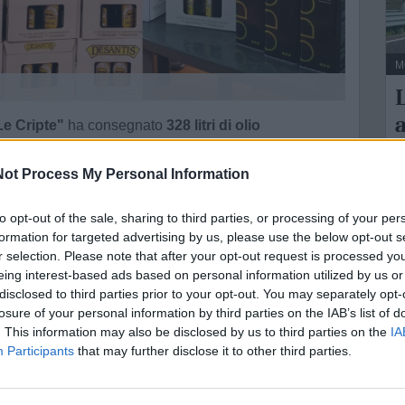
M
L
a
Le Cripte"
ha consegnato
328 litri di olio
n
ssafra e di Mottola
nel quadro della
Settimana del
i
dal 3 all’11 gennaio
, con l’obiettivo di sostenere le
ot Process My Personal Information
L
rare un alimento ritenuto essenziale ma spesso assente
I
to opt-out of the sale, sharing to third parties, or processing of your per
formation for targeted advertising by us, please use the below opt-out s
t
a Santa Allegrezza"
, eseguito dal gruppo di canti
r selection. Please note that after your opt-out request is processed y
eing interest-based ads based on personal information utilized by us or
che ha contribuito alla raccolta attraverso l’incasso
disclosed to third parties prior to your opt-out. You may separately opt-
come sensibili alla causa.
losure of your personal information by third parties on the IAB’s list of
e motivata dall’associazione con la volontà di
. This information may also be disclosed by us to third parties on the
IA
Participants
that may further disclose it to other third parties.
 prodotto della tradizione locale e di un elemento della
raramente rientra nelle forniture standard del Banco