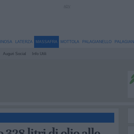
INOSA
LATERZA
MASSAFRA
MOTTOLA
PALAGIANELLO
PALAGIA
Auguri Social
Info Utili
328 litri di olio alle