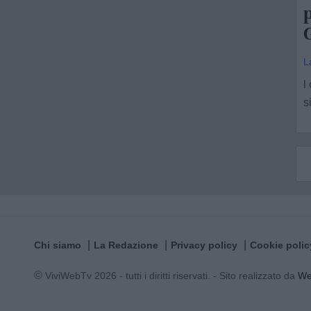
p
G
L
l
s
Chi siamo
La Redazione
Privacy policy
Cookie polic
© ViviWebTv 2026 - tutti i diritti riservati. - Sito realizzato da
W