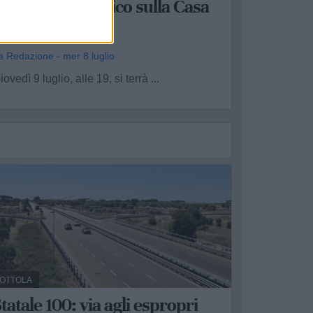
l dibattito pubblico sulla Casa
di Comunità
a Redazione - mer 8 luglio
iovedì 9 luglio, alle 19, si terrà ...
OTTOLA
tatale 100: via agli espropri