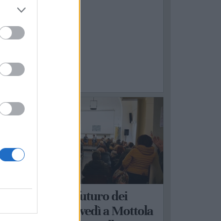
OTTOLA
anità, lavoro e futuro dei
ervizi locali: giovedì a Mottola