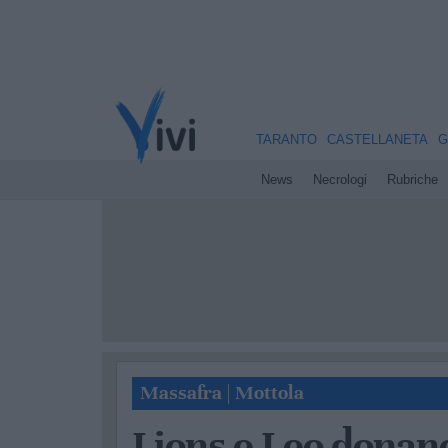
TARANTO
CASTELLANETA
G
News
Necrologi
Rubriche
Massafra
|
Mottola
Lions e Leo donano 