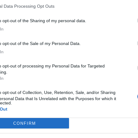
nal Data Processing Opt Outs
te del Lions Club Massafra-Mottola "Le Cripte",
Pier
iara: «Abbiamo voluto colmare un vuoto specifico,
to opt-out of the Sharing of my personal data.
ntisca non solo il sostentamento, ma anche la salute e
In
to opt-out of the Sale of my Personal Data.
s locali, impegnate nella preparazione e distribuzione
In
i servizio e strutture parrocchiali, nelle intenzioni
are e mirato, rafforzando una rete di
solidarietà
che, nei
ulla qualità della risposta al bisogno.
ing.
In
ne
e della tua città direttamente sul tuo smartphone.
ersonal Data that Is Unrelated with the Purposes for which it
lected.
 Out
M
S
CONFIRM
s