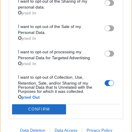
I want to opt-out of the Sharing of my
personal data.
Opted In
I want to opt-out of the Sale of my
Personal Data.
Le ultime notizie di Massafra
Opted In
I want to opt-out of processing my
Personal Data for Targeted Advertising.
Opted In
I want to opt-out of Collection, Use,
Retention, Sale, and/or Sharing of my
Personal Data that Is Unrelated with the
Purposes for which it was collected.
Opted Out
988
CONFIRM
Chiatona, nasce il progetto "Mare
Data Deletion
Data Access
Privacy Policy