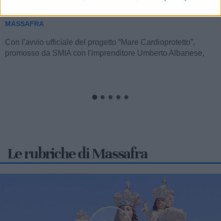
Cardioprotetto"
MASSAFRA
Con l'avvio ufficiale del progetto “Mare Cardioprotetto”,
promosso da SMIA con l'imprenditore Umberto Albanese,
realizzato da Sorriso...
Le rubriche di Massafra