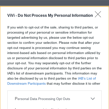
ViVi -
Do Not Process My Personal Information
Mondo CIA
If you wish to opt-out of the sale, sharing to third parties, or
processing of your personal or sensitive information for
targeted advertising by us, please use the below opt-out
section to confirm your selection. Please note that after your
opt-out request is processed you may continue seeing
interest-based ads based on personal information utilized by
us or personal information disclosed to third parties prior to
your opt-out. You may separately opt-out of the further
disclosure of your personal information by third parties on the
IAB’s list of downstream participants. This information may
Cia Agricoltori Italiani | Puglia - Area Due
also be disclosed by us to third parties on the
IAB’s List of
Downstream Participants
that may further disclose it to other
Mari
third parties.
Scopri tutte le notizie, gli eventi e la Web TV di Cia Puglia - Area
Personal Data Processing Opt Outs
Due Mari