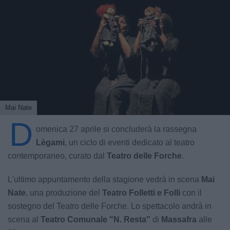
Mai Nate
D
omenica 27 aprile si concluderà la rassegna
Lègami
, un ciclo di eventi dedicato al teatro
contemporaneo, curato dal
Teatro delle Forche
.
L'ultimo appuntamento della stagione vedrà in scena
Mai
Nate
, una produzione del
Teatro Folletti e Folli
con il
sostegno del Teatro delle Forche. Lo spettacolo andrà in
scena al
Teatro Comunale "N. Resta"
di
Massafra
alle