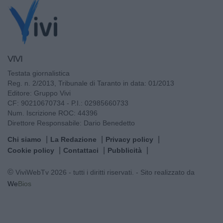
VIVI
Testata giornalistica
Reg. n. 2/2013, Tribunale di Taranto in data: 01/2013
Editore: Gruppo Vivi
CF: 90210670734 - P.I.: 02985660733
Num. Iscrizione ROC: 44396
Direttore Responsabile: Dario Benedetto
Chi siamo
La Redazione
Privacy policy
Cookie policy
Contattaci
Pubblicità
© ViviWebTv 2026 - tutti i diritti riservati. - Sito realizzato da
We
Bios