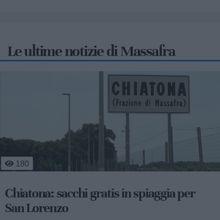
Le ultime notizie di Massafra
653
Emergenza caldo Massafra: un aiuto per
anziani e fragili