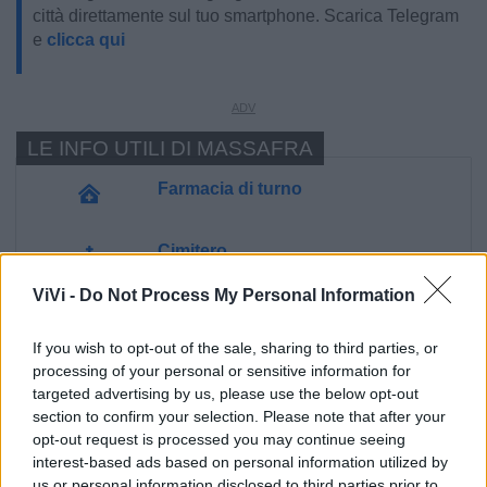
città direttamente sul tuo smartphone. Scarica Telegram
e
clicca qui
LE INFO UTILI DI MASSAFRA
Farmacia di turno
Cimitero
ViVi -
Do Not Process My Personal Information
Ufficio Postale
If you wish to opt-out of the sale, sharing to third parties, or
processing of your personal or sensitive information for
Guardia Medica
targeted advertising by us, please use the below opt-out
section to confirm your selection. Please note that after your
Polizia Locale
opt-out request is processed you may continue seeing
interest-based ads based on personal information utilized by
us or personal information disclosed to third parties prior to