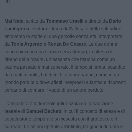
20.
Mai Nate
, scritto da
Tommaso Urselli
e diretto da
Dario
Lacitignola
, esplora il tema dell'attesa e della solitudine
attraverso le storie di due gemelle senza età, interpretate
da
Tonia Argento
e
Renza De Cesare
. Le due donne
sono chiuse in una stanza senza tempo, in attesa del
ritorno della madre, un’assenza che risuona come un
trauma passato e mai superato. Il tempo si ferma, scandito
da rituali infantili, battibecchi e ninnenanne, come in un
mondo parallelo dove affetti inespressi e fantasie ricorrenti
cercano di colmare il vuoto di un amore perduto.
L’atmosfera è fortemente influenzata dalla tradizione
teatrale di
Samuel Beckett
, in cui il concetto di attesa e di
sospensione temporale si mescola con il grottesco e il
surreale. Le azioni ripetute all'infinito, tra giochi di ruolo e