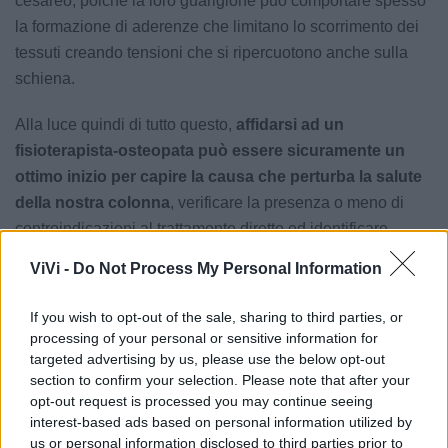
cesareo, poiché la loro guarigione può comportare spesso
la formazione di aderenze che limitano lo scorrimento dei
tessuti creando tensioni che si ripercuotono anche sulla
schiena.
Alla luce quindi di tutto questo,
affidarsi ad un
fisioterapista-osteopata può essere sicuramente un
ottimo inizio per capire la causa che perturba la salute
della nostra colonna
, verificare la presenza o meno di
controindicazioni al trattamento diretto ed identificare
insieme le giuste strategie di trattamento per curare nel
ViVi -
Do Not Process My Personal Information
miglior modo possibile e in modo soddisfacente la nostra
schiena, senza paure.
If you wish to opt-out of the sale, sharing to third parties, or
processing of your personal or sensitive information for
Alessia Notaristefano
targeted advertising by us, please use the below opt-out
section to confirm your selection. Please note that after your
opt-out request is processed you may continue seeing
Le notizie del giorno sul tuo smartphone
interest-based ads based on personal information utilized by
Ricevi gratuitamente ogni giorno le notizie della tua
us or personal information disclosed to third parties prior to