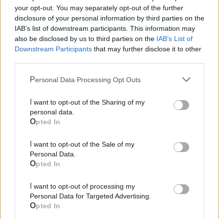
città direttamente sul tuo smartphone. Scarica Telegram
your opt-out. You may separately opt-out of the further
e
clicca qui
disclosure of your personal information by third parties on the
IAB’s list of downstream participants. This information may
also be disclosed by us to third parties on the
IAB’s List of
Downstream Participants
that may further disclose it to other
third parties.
LE INFO UTILI DI MASSAFRA
Personal Data Processing Opt Outs
Farmacia di turno
I want to opt-out of the Sharing of my
Cimitero
personal data.
Opted In
Ufficio Postale
I want to opt-out of the Sale of my
Personal Data.
Opted In
Guardia Medica
I want to opt-out of processing my
Polizia Locale
Personal Data for Targeted Advertising.
Opted In