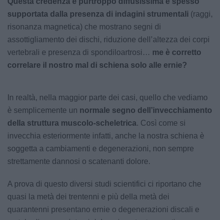
Questa credenza è purtroppo diffusissima e spesso
supportata dalla presenza di indagini strumentali
(raggi,
risonanza magnetica) che mostrano segni di
assottigliamento dei dischi, riduzione dell’altezza dei corpi
vertebrali e presenza di spondiloartrosi…
me è corretto
correlare il nostro mal di schiena solo alle ernie?
In realtà, nella maggior parte dei casi, quello che vediamo
è semplicemente un
normale segno dell’invecchiamento
della struttura muscolo-scheletrica
. Così come si
invecchia esteriormente infatti, anche la nostra schiena è
soggetta a cambiamenti e degenerazioni, non sempre
strettamente dannosi o scatenanti dolore.
A prova di questo diversi studi scientifici ci riportano che
quasi la metà dei trentenni e più della metà dei
quarantenni presentano ernie o degenerazioni discali e