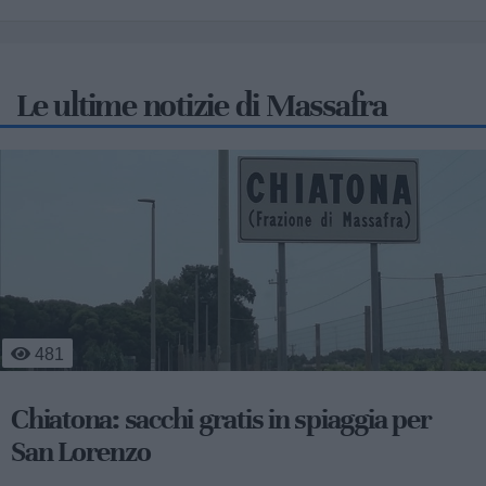
Le ultime notizie di Massafra
785
Emergenza caldo Massafra: un aiuto per
anziani e fragili