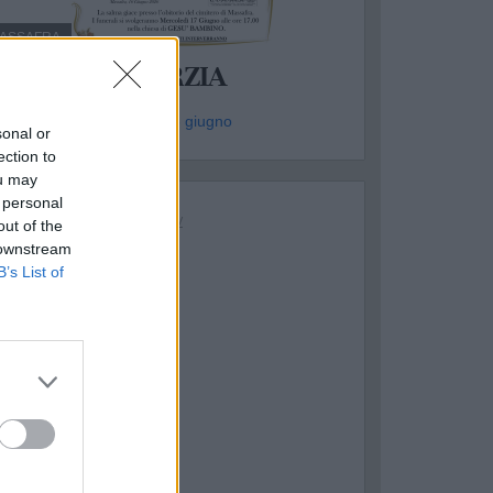
ASSAFRA
CATERINA MARZIA
genzia Coronese - mar 16 giugno
sonal or
ection to
ou may
 personal
out of the
 downstream
B’s List of