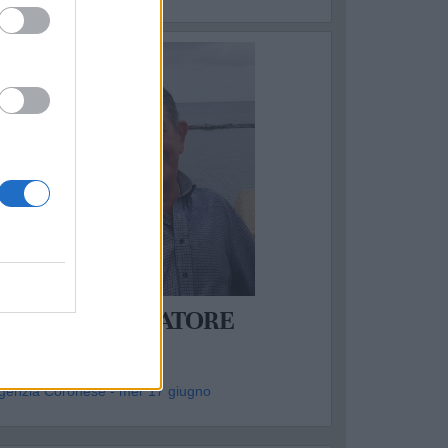
ASSAFRA
ANTONIO SALVATORE
DALL'ARMI
genzia Coronese - mer 17 giugno