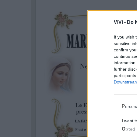
ViVi -
Do N
If you wish 
sensitive in
confirm you
continue se
information 
further disc
participants
Downstream 
Perso
I want 
Opted 