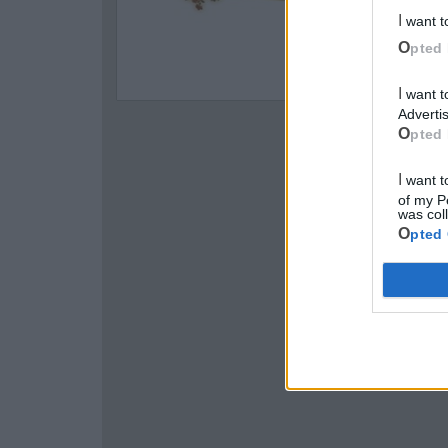
I want 
Opted 
I want to opt-out of processing my Personal Data for Targeted
Advertis
Opted 
I want to opt-out of Collection, Use, Retention, Sale, and/or Sharing
of my P
was col
Opted