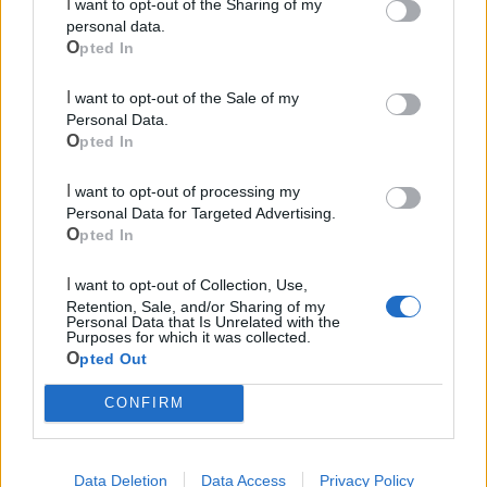
I want to opt-out of the Sharing of my
personal data.
Opted In
I want to opt-out of the Sale of my
Personal Data.
Le ultime notizie di Massafra
Opted In
I want to opt-out of processing my
Personal Data for Targeted Advertising.
Opted In
I want to opt-out of Collection, Use,
Retention, Sale, and/or Sharing of my
Personal Data that Is Unrelated with the
Purposes for which it was collected.
Opted Out
259
CONFIRM
Chiatona: sacchi gratis in spiaggia per
Data Deletion
Data Access
Privacy Policy