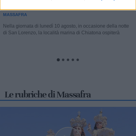
San Lorenzo
MASSAFRA
Nella giornata di lunedì 10 agosto, in occasione della notte
di San Lorenzo, la località marina di Chiatona ospiterà
un'iniziativa...
Le rubriche di Massafra