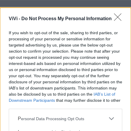
ViVi -
Do Not Process My Personal Information
Mondo CIA
If you wish to opt-out of the sale, sharing to third parties, or
processing of your personal or sensitive information for
targeted advertising by us, please use the below opt-out
section to confirm your selection. Please note that after your
opt-out request is processed you may continue seeing
interest-based ads based on personal information utilized by
us or personal information disclosed to third parties prior to
your opt-out. You may separately opt-out of the further
disclosure of your personal information by third parties on the
IAB’s list of downstream participants. This information may
Cia Agricoltori Italiani | Puglia - Area Due
also be disclosed by us to third parties on the
IAB’s List of
Downstream Participants
that may further disclose it to other
Mari
third parties.
Scopri tutte le notizie, gli eventi e la Web TV di Cia Puglia - Area
Personal Data Processing Opt Outs
Due Mari