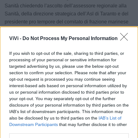
Sanità chiedendo l’ascolto dell’assessore regionale alla
Sanità, della direzione strategica dell’Asl di Taranto e del
presidente pro tempore del comitato di frazione marinese
per sapere quali iniziative la direzione strategica dell’Asl di
Taranto sta mettendo in campo per venire incontro alle
ViVi -
Do Not Process My Personal Information
esigenze della comunità di Marina di Ginosa in modo da
If you wish to opt-out of the sale, sharing to third parties, or
garantire una continuità assistenziale più adeguata in
processing of your personal or sensitive information for
considerazione anche della crescente domanda di servizi
targeted advertising by us, please use the below opt-out
socio sanitari di quel territorio».
section to confirm your selection. Please note that after your
opt-out request is processed you may continue seeing
interest-based ads based on personal information utilized by
Le notizie del giorno sul tuo smartphone
us or personal information disclosed to third parties prior to
Ricevi gratuitamente ogni giorno le notizie della tua
your opt-out. You may separately opt-out of the further
città direttamente sul tuo smartphone. Scarica Telegram
disclosure of your personal information by third parties on the
e
clicca qui
IAB’s list of downstream participants. This information may
also be disclosed by us to third parties on the
IAB’s List of
Downstream Participants
that may further disclose it to other
third parties.