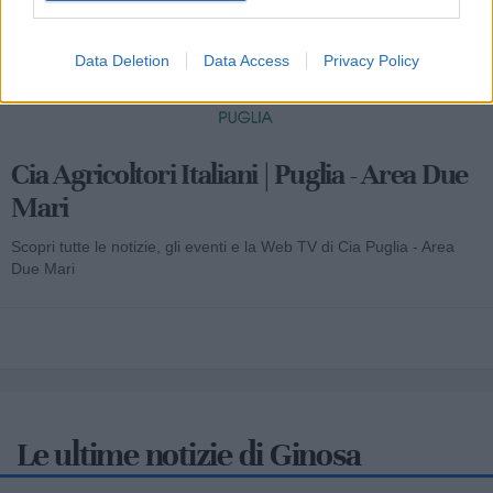
Data Deletion
Data Access
Privacy Policy
Cia Agricoltori Italiani | Puglia - Area Due
Mari
Scopri tutte le notizie, gli eventi e la Web TV di Cia Puglia - Area
Due Mari
Le ultime notizie di Ginosa