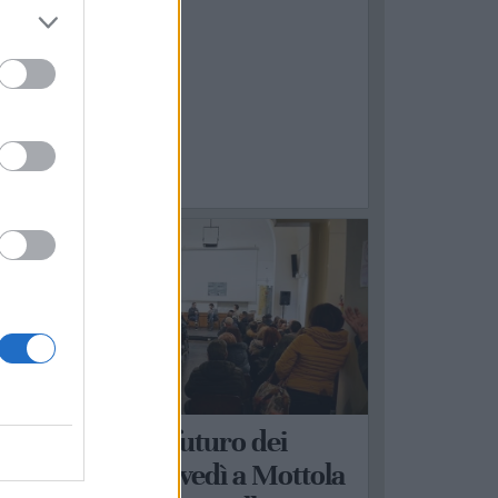
OTTOLA
anità, lavoro e futuro dei
Il nome di Mottola tra le curve della Sardegna © Carmine 
ervizi locali: giovedì a Mottola