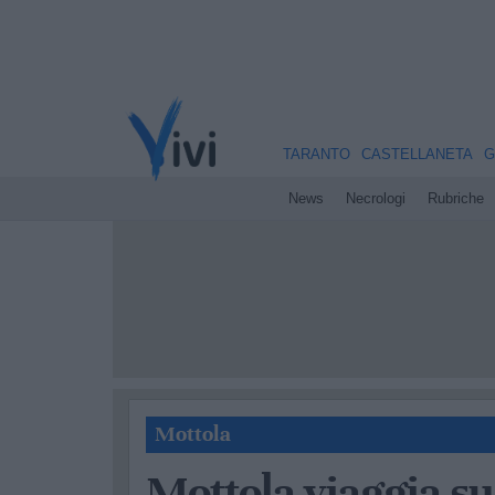
TARANTO
CASTELLANETA
G
News
Necrologi
Rubriche
Mottola
Mottola viaggia su 