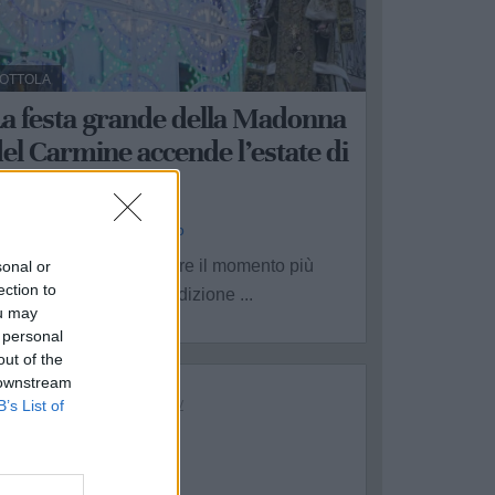
OTTOLA
La festa grande della Madonna
el Carmine accende l’estate di
Mottola
a Redazione - dom 5 luglio
ottola si prepara a vivere il momento più
sonal or
ection to
olenne della propria tradizione ...
ou may
 personal
out of the
 downstream
B’s List of