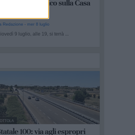
l dibattito pubblico sulla Casa
di Comunità
a Redazione - mer 8 luglio
iovedì 9 luglio, alle 19, si terrà ...
OTTOLA
tatale 100: via agli espropri