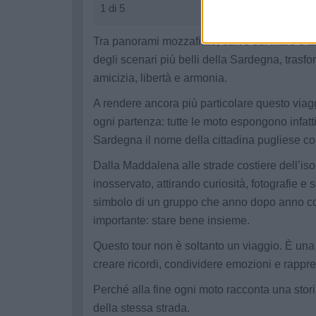
1 di 5
Tra panorami mozzafiato, curve sul mare e ta
degli scenari più belli della Sardegna, trasf
amicizia, libertà e armonia.
A rendere ancora più particolare questo via
ogni partenza: tutte le moto espongono infatti
Sardegna il nome della cittadina pugliese con
Dalla Maddalena alle strade costiere dell’iso
inosservato, attirando curiosità, fotografie e 
simbolo di un gruppo che anno dopo anno con
importante: stare bene insieme.
Questo tour non è soltanto un viaggio. È una
creare ricordi, condividere emozioni e rappre
Perché alla fine ogni moto racconta una stor
della stessa strada.