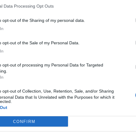
nal Data Processing Opt Outs
to opt-out of the Sharing of my personal data.
In
to opt-out of the Sale of my Personal Data.
In
ing.
In
ersonal Data that Is Unrelated with the Purposes for which it
lected.
 Out
M
S
CONFIRM
curve della Sardegna © Carmine Picaro
s