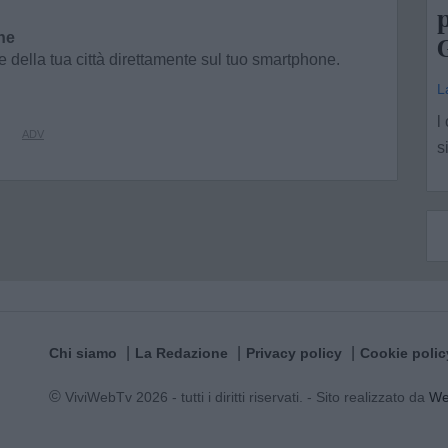
p
ne
G
e della tua città direttamente sul tuo smartphone.
L
l
s
Chi siamo
La Redazione
Privacy policy
Cookie polic
© ViviWebTv 2026 - tutti i diritti riservati. - Sito realizzato da
W