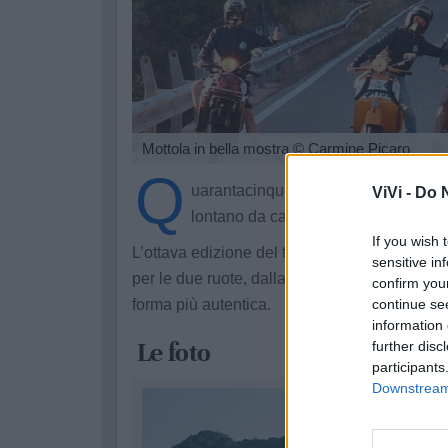
Mottola in bella mostra
© Carmine Picaro
Q
uarantacinque moto, sei giorni di vi
ViVi -
Do N
lontano da casa: Mottola.
If you wish 
L’ottava edizione del tour in Sardegna ha ri
sensitive in
per le due ruote, dalla voglia di condividere l
confirm you
forma più autentica.
continue se
information 
Le foto
further disc
participants
Downstream 