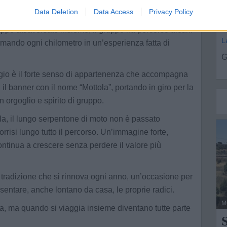
i
Tutto schermo
Data Deletion
Data Access
Privacy Policy
ppe attraversate insieme, il gruppo ha percorso alcuni
L
ormando ogni chilometro in un’esperienza fatta di
G
ggio è il forte senso di appartenenza che accompagna
 il banner con il nome “Mottola”, portando in giro per la
 orgoglio e spirito di gruppo.
la, il lungo serpentone di moto non è passato
sorrisi lungo tutto il percorso. Un’immagine forte,
tinua a crescere senza perdere il valore più
 tradizione che si rinnova ogni anno, un’occasione per
sentare, anche lontano da casa, le proprie radici.
M
ia, ma quando si viaggia insieme diventano tutte parte
S