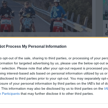
M
d
aggio e un nome che continua a farsi notare anche
ot Process My Personal Information
L
M
to opt-out of the sale, sharing to third parties, or processing of your per
unito ancora una volta un gruppo unito dalla passione
formation for targeted advertising by us, please use the below opt-out s
s
a strada e dal desiderio di vivere il viaggio nella sua
r selection. Please note that after your opt-out request is processed y
eing interest-based ads based on personal information utilized by us or
disclosed to third parties prior to your opt-out. You may separately opt-
losure of your personal information by third parties on the IAB’s list of
. This information may also be disclosed by us to third parties on the
IA
Participants
that may further disclose it to other third parties.