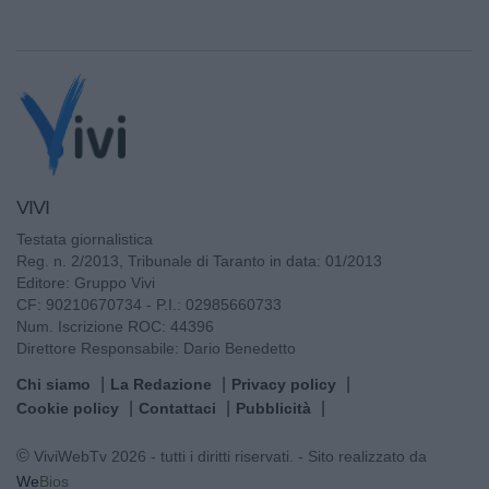
VIVI
Testata giornalistica
Reg. n. 2/2013, Tribunale di Taranto in data: 01/2013
Editore: Gruppo Vivi
CF: 90210670734 - P.I.: 02985660733
Num. Iscrizione ROC: 44396
Direttore Responsabile: Dario Benedetto
Chi siamo
La Redazione
Privacy policy
Cookie policy
Contattaci
Pubblicità
© ViviWebTv 2026 - tutti i diritti riservati. - Sito realizzato da
We
Bios