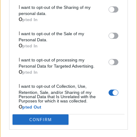
presidente Veronica Salinaro: «Lavoriamo ogni giorno per
I want to opt-out of the Sharing of my
personal data.
dare dignità, voce e prospettiva a chi spesso viene
Opted In
dimenticato. Questo premio ci spinge a fare ancora meglio,
a puntare sull’innovazione sociale, sulla qualità dei servizi
I want to opt-out of the Sale of my
e sul rafforzamento della nostra rete territoriale. Essere
Personal Data.
Opted In
premiati insieme a grandi aziende è motivo di orgoglio, ma
anche di responsabilità».
I want to opt-out of processing my
Personal Data for Targeted Advertising.
Il prossimo passo? Continuare a innovare, ascoltare e
Opted In
costruire, affinché anche da Taranto si possa continuare a
raccontare una storia di impresa, cura e comunità.
I want to opt-out of Collection, Use,
Retention, Sale, and/or Sharing of my
Personal Data that Is Unrelated with the
Purposes for which it was collected.
Opted Out
CONFIRM