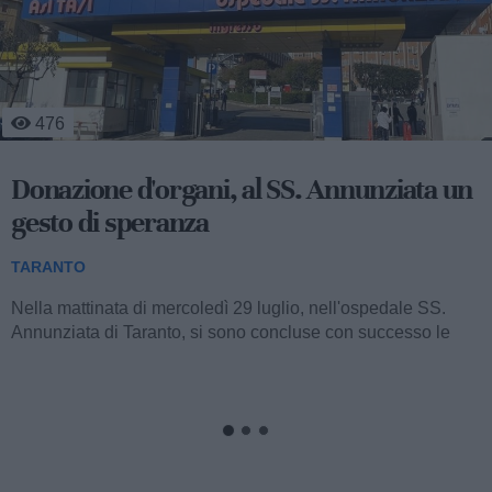
529
Agricoltura, a Massafra si coltiva
l'innovazione del CSR
TARANTO
Nella sede operativa del Consorzio Global Fresh
Fruit (collocata al km 640+400 della Strada Statale 7 Appia,
tra Taranto e Massafra) si è...