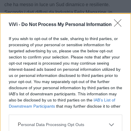
che ha messo in luce un Sud dinamico e resiliente.
Secondo i dati diffusi da Industria Felix Magazine, in
collaborazione con Cerved e Il Sole 24 Ore, oltre il 90%
ViVi -
Do Not Process My Personal Information
delle imprese del Sud Italia analizzate ha chiuso il 2023 in
utile. La provincia di Taranto, con le sue 8 aziende
If you wish to opt-out of the sale, sharing to third parties, or
premiate, conferma la propria vitalità economica e la
processing of your personal or sensitive information for
capacità di generare valore anche in settori complessi
targeted advertising by us, please use the below opt-out
section to confirm your selection. Please note that after your
come quello sanitario e sociosanitario.
opt-out request is processed you may continue seeing
interest-based ads based on personal information utilized by
Con oltre 400 collaboratori e più di 20 strutture operative
us or personal information disclosed to third parties prior to
sul territorio, Nuova Luce rappresenta oggi una delle
your opt-out. You may separately opt-out of the further
principali realtà pugliesi impegnate nell’erogazione di
disclosure of your personal information by third parties on the
servizi riabilitativi, residenziali, semiresidenziali e
IAB’s list of downstream participants. This information may
also be disclosed by us to third parties on the
IAB’s List of
domiciliari per persone con disabilità psichica, anziani
Downstream Participants
that may further disclose it to other
fragili e soggetti in condizioni di vulnerabilità sociale.
third parties.
Il riconoscimento di Industria Felix non è un punto d’arrivo,
Personal Data Processing Opt Outs
ma un nuovo slancio verso il futuro. Come ha dichiarato la