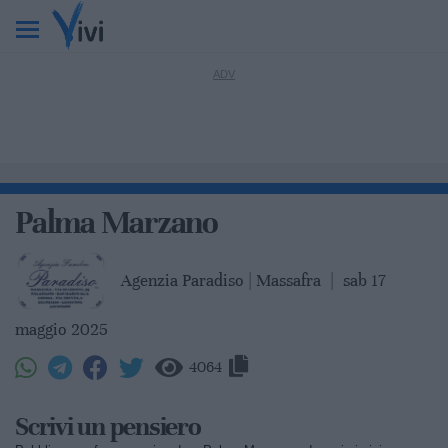
Palma Marzano
Agenzia Paradiso | Massafra
|
sab 17
maggio 2025
4064
Scrivi un pensiero