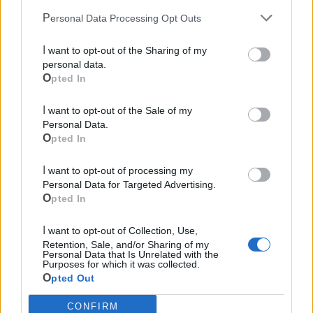
Cia Agricoltori Italiani | Puglia - Area Due
Personal Data Processing Opt Outs
Mari
I want to opt-out of the Sharing of my
Scopri tutte le notizie, gli eventi e la Web TV di Cia Puglia - Area
personal data.
Due Mari
Opted In
I want to opt-out of the Sale of my
Personal Data.
Opted In
I want to opt-out of processing my
Le ultime notizie di Massafra
Personal Data for Targeted Advertising.
Opted In
I want to opt-out of Collection, Use,
Retention, Sale, and/or Sharing of my
Personal Data that Is Unrelated with the
Purposes for which it was collected.
Opted Out
CONFIRM