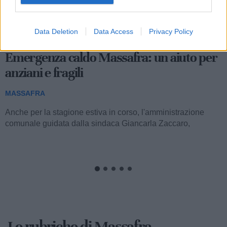
477
Data Deletion
Data Access
Privacy Policy
Emergenza caldo Massafra: un aiuto per
anziani e fragili
MASSAFRA
Anche per la stagione estiva in corso, l'amministrazione
comunale guidata dalla sindaca Giancarla Zaccaro,
attraverso l'impegno promosso dagli...
Le rubriche di Massafra