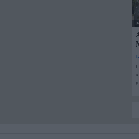
P
A
L
L
u
p