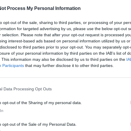
ot Process My Personal Information
i Mottolese
to opt-out of the sale, sharing to third parties, or processing of your per
formation for targeted advertising by us, please use the below opt-out s
, il concittadino
Carmine Mottolese
ha presentato la
r selection. Please note that after your opt-out request is processed y
a Titolo»
durante un incontro pubblico che ha unito
eing interest-based ads based on personal information utilized by us or
 massime autorità civili e religiose del territorio con
disclosed to third parties prior to your opt-out. You may separately opt-
losure of your personal information by third parties on the IAB’s list of
iore e raccogliere fondi da devolvere in
solidarietà
. This information may also be disclosed by us to third parties on the
IA
e.
Participants
that may further disclose it to other third parties.
escovo della diocesi di Castellaneta, mons.
Sabino
, che ha curato personalmente la prefazione del libro.
lla Ricciardi
, sono intervenuti inoltre il consigliere
nal Data Processing Opt Outs
l lavoro
Francesco Carucci
,
don Lorenzo
e
to opt-out of the Sharing of my personal data.
entazione è risieduta nella scelta dell'autore di
In
 presenti la possibilità di compiere un gesto di
to opt-out of the Sale of my Personal Data.
l lavoro di
Mottolese
come un percorso condiviso tra