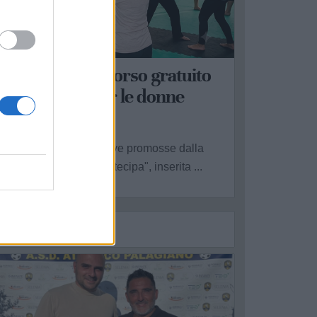
ALAGIANO
 Palagiano un corso gratuito
i autodifesa per le donne
a Redazione - gio 2 luglio
ell'ambito delle iniziative promosse dalla
inea "Puglia Donna Partecipa", inserita ...