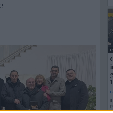
e
P
C
i
1
D
I
P