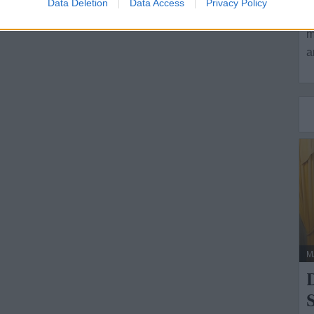
Data Deletion
Data Access
Privacy Policy
L
m
a
M
S