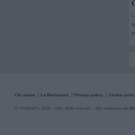
L
N
p
Chi siamo
La Redazione
Privacy policy
Cookie polic
© ViviWebTv 2026 - tutti i diritti riservati. - Sito realizzato da
W