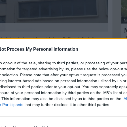
M
M
ieri dai sindacati
, i vertici della Polibeck SpA di
le tesi di mobilitazione emanate dalla Filctem-Cgil di
ot Process My Personal Information
L
N
to opt-out of the sale, sharing to third parties, or processing of your per
 ufficiale, respinge con fermezza l'ipotesi di una
n
formation for targeted advertising by us, please use the below opt-out s
r selection. Please note that after your opt-out request is processed y
eing interest-based ads based on personal information utilized by us or
certo, definendo le informazioni sindacali relative
disclosed to third parties prior to your opt-out. You may separately opt-
l vero e del tutto prive di fondamento. In particolare,
losure of your personal information by third parties on the IAB’s list of
festato l’intendimento di cessare l’attività aziendale
. This information may also be disclosed by us to third parties on the
IA
strazione fosse semplicemente in attesa di un
Participants
that may further disclose it to other third parties.
ratori a seguito dei tavoli tecnici del 17 giugno e del 3
ntrattuali relative al fondo "Enfea Salute", l'azienda ha
piegando che le anomalie riscontrate erano da imputarsi