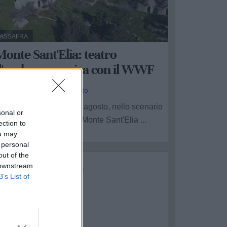
ASSAFRA
onte Sant'Elia: teatro
d'ombre e musica con il WWF
a Redazione - mar 4 agosto
ella serata di giovedì 6 agosto, nello scenario
sonal or
aturale dell'Oasi WWF Monte Sant'Elia ...
ection to
ou may
 personal
out of the
 downstream
B’s List of