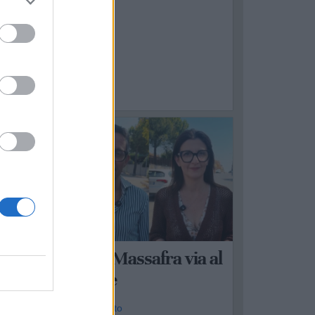
ASSAFRA
trade sicure, a Massafra via al
iano asfaltature
a Redazione - mar 4 agosto