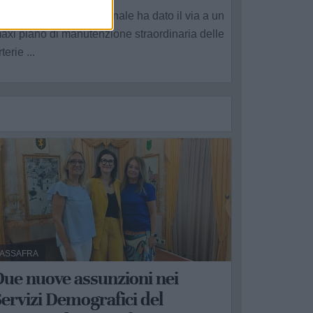
'amministrazione comunale ha dato il via a un
axi piano di manutenzione straordinaria delle
rterie ...
ASSAFRA
Due nuove assunzioni nei
ervizi Demografici del