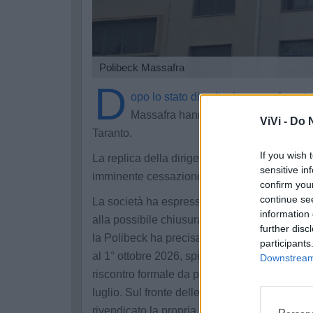
Polibeck Massafra
D
opo lo stato di agitazione proclamato 
Massafra hanno risposto duramente al
ViVi -
Do N
Taranto.
If you wish 
La replica della dirigenza, affidata a una nota
sensitive in
imminente cessazione dell'attività.
confirm you
continue se
La società ha espresso vivo rammarico e scon
information 
alla possibile chiusura come non rispondenti a
further disc
la Polibeck ha precisato di non aver mai mani
participants
al 1° ottobre 2026, spiegando come l'ammini
Downstream 
riscontro formale da parte delle sigle dei lavo
luglio. Sul fronte delle presunte violazioni co
rivendicato la propria correttezza storica, s