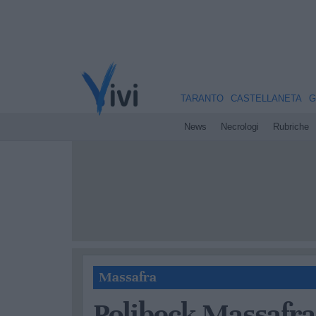
TARANTO
CASTELLANETA
G
News
Necrologi
Rubriche
Massafra
Polibeck Massafra,