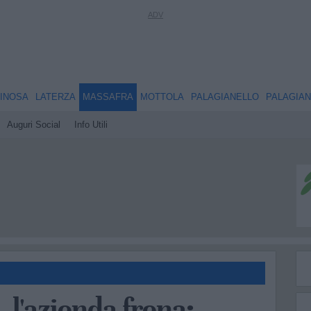
INOSA
LATERZA
MASSAFRA
MOTTOLA
PALAGIANELLO
PALAGIA
Auguri Social
Info Utili
 l'azienda frena: