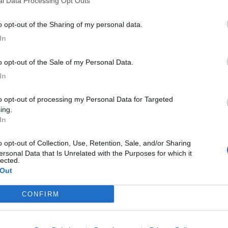
nal Data Processing Opt Outs
ra di iscrizione, a cui si è già ovviato provvedendo a
e dovute.
to opt-out of the Sharing of my personal data.
In
ità di turno, ore straordinarie, orari e la nuova
iarato di aver concluso le verifiche interne,
to opt-out of the Sale of my Personal Data.
uzione condivisione. L'azienda ha infine rimandato al
In
egrazione, specificando che le doglianze per le tre
e all'Inps, avendo la Polibeck già adempiuto con
i flussi burocratici di competenza.
ing.
In
ne
e della tua città direttamente sul tuo smartphone.
ersonal Data that Is Unrelated with the Purposes for which it
lected.
M
 Out
S
CONFIRM
p
L