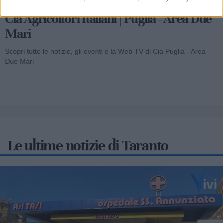
Cia Agricoltori Italiani | Puglia - Area Due
Mari
Scopri tutte le notizie, gli eventi e la Web TV di Cia Puglia - Area
Due Mari
Le ultime notizie di Taranto