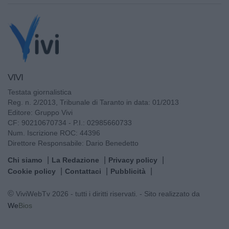
VIVI
Testata giornalistica
Reg. n. 2/2013, Tribunale di Taranto in data: 01/2013
Editore: Gruppo Vivi
CF: 90210670734 - P.I.: 02985660733
Num. Iscrizione ROC: 44396
Direttore Responsabile: Dario Benedetto
Chi siamo
La Redazione
Privacy policy
Cookie policy
Contattaci
Pubblicità
© ViviWebTv 2026 - tutti i diritti riservati. - Sito realizzato da
We
Bios