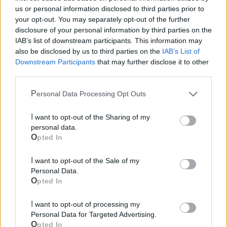
us or personal information disclosed to third parties prior to
your opt-out. You may separately opt-out of the further
disclosure of your personal information by third parties on the
IAB’s list of downstream participants. This information may
Mondo CIA
also be disclosed by us to third parties on the
IAB’s List of
Downstream Participants
that may further disclose it to other
third parties.
Personal Data Processing Opt Outs
I want to opt-out of the Sharing of my
personal data.
Opted In
I want to opt-out of the Sale of my
Cia Agricoltori Italiani | Puglia - Area Due
Personal Data.
Opted In
Mari
Scopri tutte le notizie, gli eventi e la Web TV di Cia Puglia - Area
I want to opt-out of processing my
Due Mari
Personal Data for Targeted Advertising.
Opted In