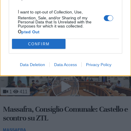
I want to opt-out of Collection, Use,
Retention, Sale, and/or Sharing of my
Personal Data that Is Unrelated with the
Purposes for which it was collected.
Opted Out
Le ultime notizie di Massafra
CONFIRM
Data Deletion
Data Access
Privacy Policy
1
411
Massafra, Consiglio Comunale: Castello e
scontro su ZTL
MASSAFRA