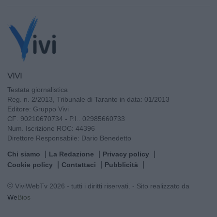
VIVI
Testata giornalistica
Reg. n. 2/2013, Tribunale di Taranto in data: 01/2013
Editore: Gruppo Vivi
CF: 90210670734 - P.I.: 02985660733
Num. Iscrizione ROC: 44396
Direttore Responsabile: Dario Benedetto
Chi siamo
La Redazione
Privacy policy
Cookie policy
Contattaci
Pubblicità
© ViviWebTv 2026 - tutti i diritti riservati. - Sito realizzato da
We
Bios