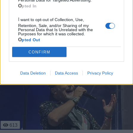
Personal Data for Targeted Advertising.
Scopri tutte le notizie, gli eventi e la Web TV di Cia Puglia - Area
Opted In
Due Mari
I want to opt-out of Collection, Use,
Retention, Sale, and/or Sharing of my
Personal Data that Is Unrelated with the
Purposes for which it was collected.
Opted Out
CONFIRM
Le ultime notizie di Massafra
Data Deletion
Data Access
Privacy Policy
4
366