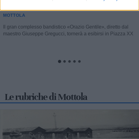
5 agosto il concerto omaggio alla città
MOTTOLA
Il gran complesso bandistico «Orazio Gentile», diretto dal
maestro Giuseppe Gregucci, tornerà a esibirsi in Piazza XX
Settembre a Mottola...
Le rubriche di Mottola