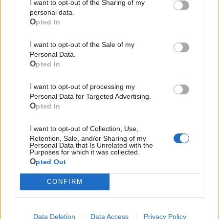
I want to opt-out of the Sharing of my
personal data.
Opted In
I want to opt-out of the Sale of my
Personal Data.
Le ultime notizie di Mottola
Opted In
I want to opt-out of processing my
Personal Data for Targeted Advertising.
Opted In
I want to opt-out of Collection, Use,
Retention, Sale, and/or Sharing of my
Personal Data that Is Unrelated with the
Purposes for which it was collected.
Opted Out
719
CONFIRM
Mottola si riappropria della sua banda: il
Data Deletion
Data Access
Privacy Policy