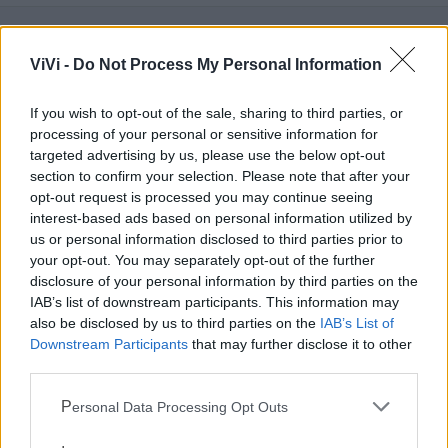
ViVi -
Do Not Process My Personal Information
Mondo CIA
If you wish to opt-out of the sale, sharing to third parties, or
processing of your personal or sensitive information for
targeted advertising by us, please use the below opt-out
section to confirm your selection. Please note that after your
opt-out request is processed you may continue seeing
interest-based ads based on personal information utilized by
us or personal information disclosed to third parties prior to
your opt-out. You may separately opt-out of the further
disclosure of your personal information by third parties on the
IAB’s list of downstream participants. This information may
Cia Agricoltori Italiani | Puglia - Area Due
also be disclosed by us to third parties on the
IAB’s List of
Downstream Participants
that may further disclose it to other
Mari
third parties.
Scopri tutte le notizie, gli eventi e la Web TV di Cia Puglia - Area
Personal Data Processing Opt Outs
Due Mari