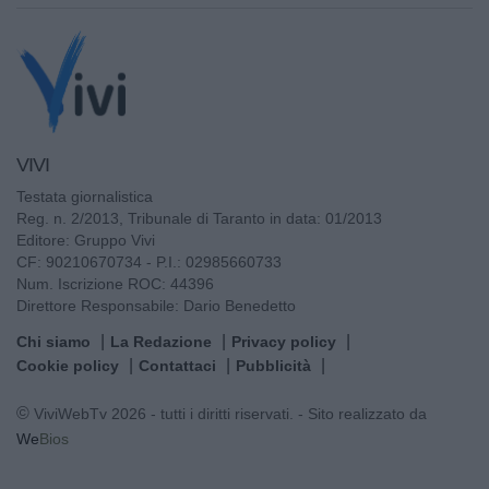
VIVI
Testata giornalistica
Reg. n. 2/2013, Tribunale di Taranto in data: 01/2013
Editore: Gruppo Vivi
CF: 90210670734 - P.I.: 02985660733
Num. Iscrizione ROC: 44396
Direttore Responsabile: Dario Benedetto
Chi siamo
La Redazione
Privacy policy
Cookie policy
Contattaci
Pubblicità
© ViviWebTv 2026 - tutti i diritti riservati. - Sito realizzato da
We
Bios