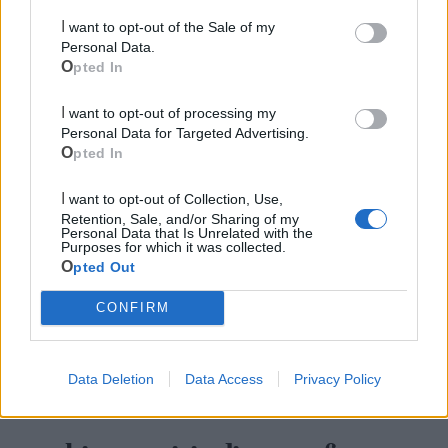
I want to opt-out of the Sale of my
Personal Data.
Opted In
I want to opt-out of processing my
Personal Data for Targeted Advertising.
Opted In
Cia Agricoltori Italiani | Puglia - Area Due
I want to opt-out of Collection, Use,
Retention, Sale, and/or Sharing of my
Mari
Personal Data that Is Unrelated with the
Purposes for which it was collected.
Opted Out
Scopri tutte le notizie, gli eventi e la Web TV di Cia Puglia - Area
Due Mari
CONFIRM
Data Deletion
Data Access
Privacy Policy