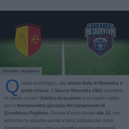
Massafra - Acquaviva
Q
uesto pomeriggio, allo
stadio Italia di Massafra a
porte chiuse
, il
Soccer Massafra 1963
scenderà
in campo contro l'
Atletico Acquaviva
in un match valido
per la
trentunesima
giornata del campionato di
Eccellenza Pugliese
. Fischio d'inizio fissato
alle 15
, con
entrambe le squadre pronte a darsi battaglia per punti
fondamentali nella corsa ai rispettivi obiettivi stagionali.