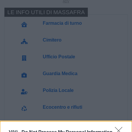
LE INFO UTILI DI MASSAFRA
Farmacia di turno
Cimitero
Ufficio Postale
Guardia Medica
Polizia Locale
Ecocentro e rifiuti
Pubblica illuminazione