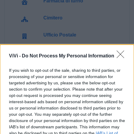
Farmacia di turno
Cimitero
Ufficio Postale
Guardia Medica
ViVi -
Do Not Process My Personal Information
Polizia Locale
If you wish to opt-out of the sale, sharing to third parties, or
processing of your personal or sensitive information for
targeted advertising by us, please use the below opt-out
Ecocentro e rifiuti
section to confirm your selection. Please note that after your
opt-out request is processed you may continue seeing
interest-based ads based on personal information utilized by
Pubblica illuminazione
us or personal information disclosed to third parties prior to
your opt-out. You may separately opt-out of the further
disclosure of your personal information by third parties on the
IAB’s list of downstream participants. This information may
also be disclosed by us to third parties on the
IAB’s List of