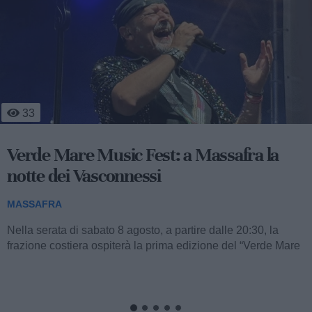
4
70
Massafra sul podio: la 13enne Francesca
Nitti è d'oro
MASSAFRA
A soli 13 anni, la giovanissima atleta massafrese Francesca
Nitti, portacolori del Settore Giovanile FITAV Regione
Puglia, ha conquistato una straordinaria...