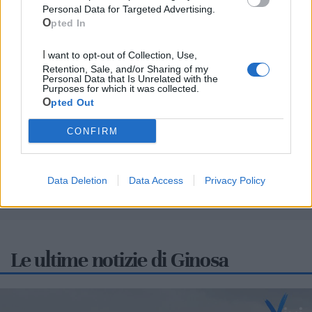
Personal Data for Targeted Advertising.
Opted In
I want to opt-out of Collection, Use,
Retention, Sale, and/or Sharing of my
Cia Agricoltori Italiani | Puglia - Area Due
Personal Data that Is Unrelated with the
Purposes for which it was collected.
Mari
Opted Out
Scopri tutte le notizie, gli eventi e la Web TV di Cia Puglia - Area
CONFIRM
Due Mari
Data Deletion
Data Access
Privacy Policy
Le ultime notizie di Ginosa