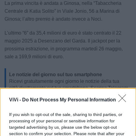
La prima vincita è andata a Ginosa, nella “Tabaccheria
Centrale di Katia Solito” in Viale Jonio, 56 a Marina di
Ginosa; l’altro premio è andato invece a Noci.
L’ultimo “6” da 35,4 milioni di euro è stato centrato il 22
maggio 2025 a Desenzano del Garda. Il jackpot per la
prossima estrazione, in programma martedì 26 maggio,
sale a 169,9 milioni di euro.
Le notizie del giorno sul tuo smartphone
Ricevi gratuitamente ogni giorno le notizie della tua
città direttamente sul tuo smartphone. Scarica Telegram
e
clicca qui
ViVi -
Do Not Process My Personal Information
If you wish to opt-out of the sale, sharing to third parties, or
processing of your personal or sensitive information for
targeted advertising by us, please use the below opt-out
section to confirm your selection. Please note that after your