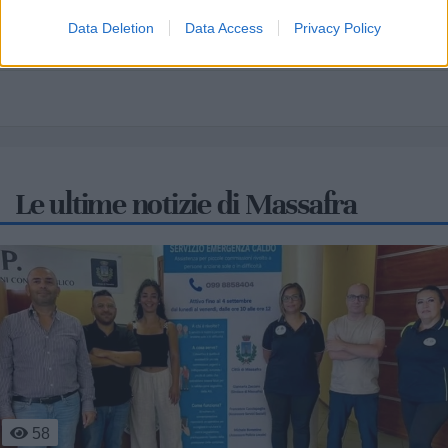
Scopri tutte le notizie, gli eventi e la Web TV di Cia Puglia - Area
Data Deletion
Data Access
Privacy Policy
Due Mari
Le ultime notizie di Massafra
3
102